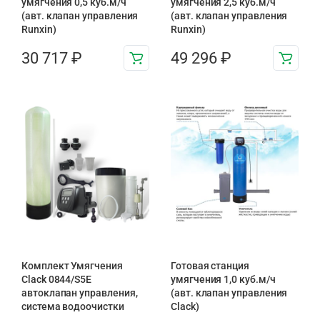
умягчения 0,5 куб.м/ч
умягчения 2,5 куб.м/ч
(авт. клапан управления
(авт. клапан управления
Runxin)
Runxin)
30 717
₽
49 296
₽
Комплект Умягчения
Готовая станция
Clack 0844/S5E
умягчения 1,0 куб.м/ч
автоклапан управления,
(авт. клапан управления
система водоочистки
Clack)