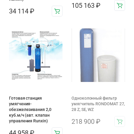
105 163
₽
34 114
₽
Готовая станция
Одноколонный фильтр
умягчения-
умягчитель RONDOMAT 27,
обезжелезивания 2,0
28 Z, SE, WZ
куб.м/ч (авт. клапан
218 900
₽
управления Runxin)
44 958
₽