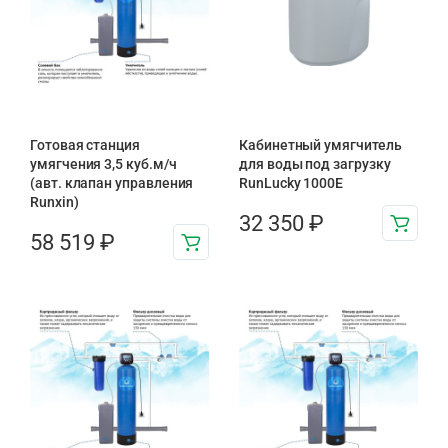
Готовая станция
Кабинетный умягчитель
умягчения 3,5 куб.м/ч
для воды под загрузку
(авт. клапан управления
RunLucky 1000Е
Runxin)
32 350
₽
58 519
₽