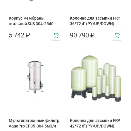
Корпус мембраны
Колонна для засыпки FRP
стальной SUS 304-2540
36*72 4″ (PY/UP/DOWN)
5 742
₽
90 790
₽
Мультипатронный фильтр
Колонна для засыпки FRP
AquaPro CF05-304 5м3/ч
42*72 6″ (PY/UP/DOWN)