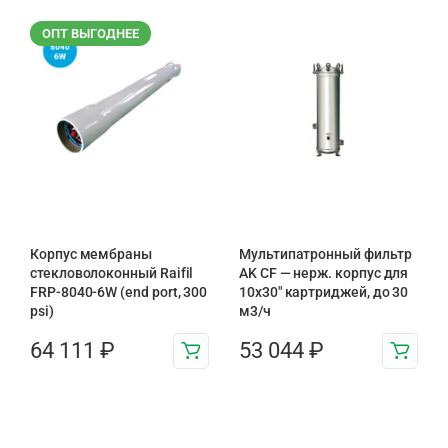
ОПТ ВЫГОДНЕЕ
Корпус мембраны
Мультипатронный фильтр
стекловолоконный Raifil
AK CF — нерж. корпус для
FRP-8040-6W (end port, 300
10х30″ картриджей, до 30
psi)
м3/ч
64 111
₽
53 044
₽