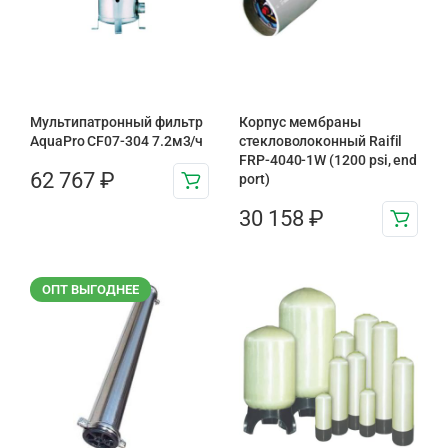
Мультипатронный фильтр
Корпус мембраны
AquaPro CF07-304 7.2м3/ч
стекловолоконный Raifil
FRP-4040-1W (1200 psi, end
62 767
₽
port)
30 158
₽
ОПТ ВЫГОДНЕЕ