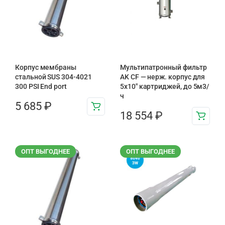
Корпус мембраны
Мультипатронный фильтр
стальной SUS 304-4021
AK CF — нерж. корпус для
300 PSI End port
5х10″ картриджей, до 5м3/
ч
5 685
₽
18 554
₽
ОПТ ВЫГОДНЕЕ
ОПТ ВЫГОДНЕЕ