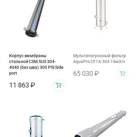
Корпус мембраны
Мультипатронный фильтр
стальной CSM SUS 304-
AquaPro CF14-304 14м3/ч
4040 (без шва) 300 PSI Side
65 030
₽
port
11 863
₽