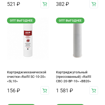
521
₽
382
₽
ОПТ ВЫГОДНЕЕ
ОПТ ВЫГОДНЕЕ
Картридж механической
Картридж угольный
очистки «Raifil SC-10-20»
(прессованный) «Raifil
«SL10»
CBC-20-BP-10» «BB20»
156
₽
1 581
₽