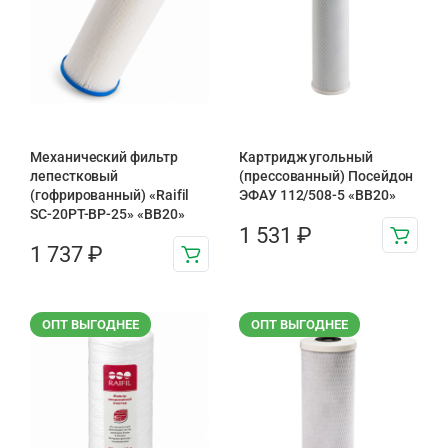
Механический фильтр
Картридж угольный
лепестковый
(прессованный) Посейдон
(гофрированный) «Raifil
ЭФАУ 112/508-5 «BB20»
SC-20PT-ВР-25» «BB20»
1 531
₽
1 737
₽
ОПТ ВЫГОДНЕЕ
ОПТ ВЫГОДНЕЕ