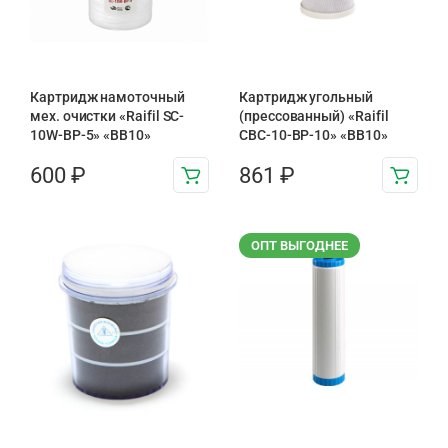
Картридж намоточный
Картридж угольный
мех. очистки «Raifil SC-
(прессованный) «Raifil
10W-BP-5» «BB10»
CBC-10-BP-10» «BB10»
600
₽
861
₽
ОПТ ВЫГОДНЕЕ