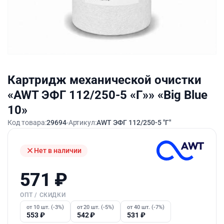
Картридж механической очистки
«AWT ЭФГ 112/250-5 «Г»» «Big Blue
10»
Код товара:
29694
Артикул:
AWT ЭФГ 112/250-5 "Г"
Нет в наличии
571
₽
ОПТ / СКИДКИ
от 10 шт. (-3%)
от 20 шт. (-5%)
от 40 шт. (-7%)
553
₽
542
₽
531
₽