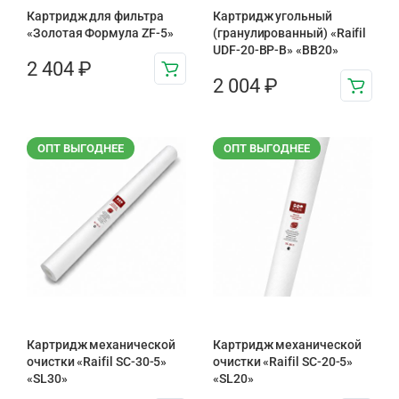
Картридж для фильтра
Картридж угольный
«Золотая Формула ZF-5»
(гранулированный) «Raifil
UDF-20-BP-B» «BB20»
2 404
₽
2 004
₽
ОПТ ВЫГОДНЕЕ
ОПТ ВЫГОДНЕЕ
Картридж механической
Картридж механической
очистки «Raifil SC-30-5»
очистки «Raifil SC-20-5»
«SL30»
«SL20»