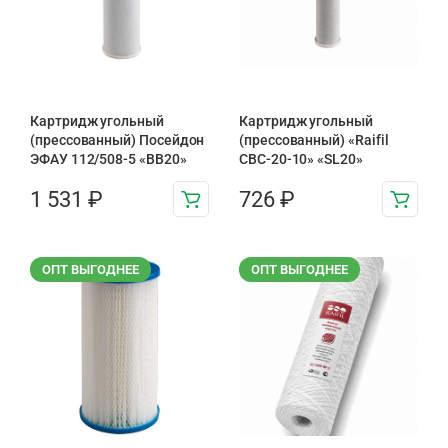
Картридж угольный
Картридж угольный
(прессованный) Посейдон
(прессованный) «Raifil
ЭФАУ 112/508-5 «BB20»
CBC-20-10» «SL20»
1 531
₽
726
₽
ОПТ ВЫГОДНЕЕ
ОПТ ВЫГОДНЕЕ