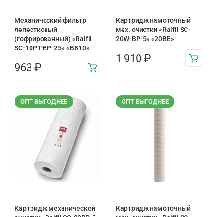
Механический фильтр
Картридж намоточный
лепестковый
мех. очистки «Raifil SC-
(гофрированный) «Raifil
20W-BP-5» «20BB»
SC-10PT-ВР-25» «BB10»
1 910
₽
963
₽
ОПТ ВЫГОДНЕЕ
ОПТ ВЫГОДНЕЕ
Картридж механической
Картридж намоточный