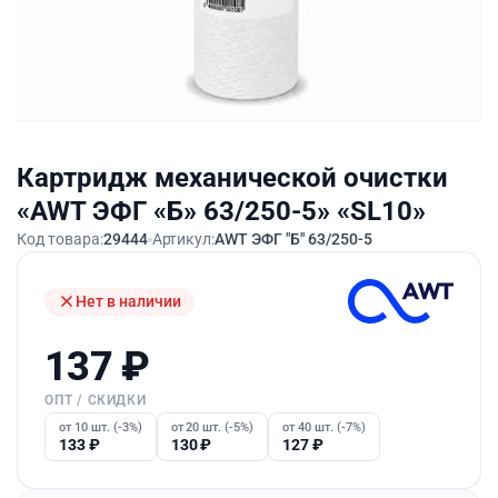
Картридж механической очистки
«AWT ЭФГ «Б» 63/250-5» «SL10»
Код товара:
29444
Артикул:
AWT ЭФГ "Б" 63/250-5
Нет в наличии
137
₽
ОПТ / СКИДКИ
от 10 шт. (-3%)
от 20 шт. (-5%)
от 40 шт. (-7%)
133
₽
130
₽
127
₽