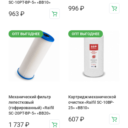
SC-10PT-ВР-5» «BB10»
996
₽
963
₽
ОПТ ВЫГОДНЕЕ
ОПТ ВЫГОДНЕЕ
Механический фильтр
Картридж механической
лепестковый
очистки «Raifil SC-10BP-
(гофрированный) «Raifil
25» «BB10»
SC-20PT-ВР-5» «BB20»
607
₽
1 737
₽