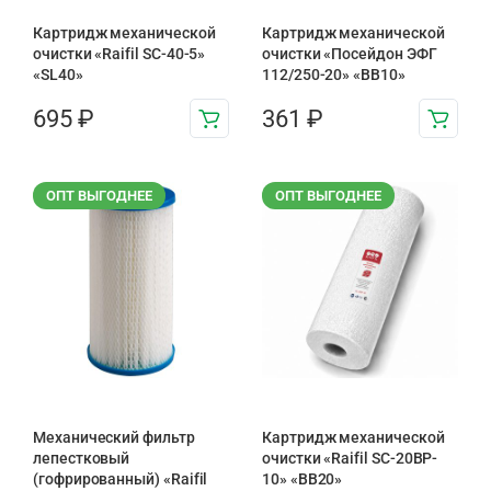
Картридж механической
Картридж механической
очистки «Raifil SC-40-5»
очистки «Посейдон ЭФГ
«SL40»
112/250-20» «ВВ10»
695
₽
361
₽
ОПТ ВЫГОДНЕЕ
ОПТ ВЫГОДНЕЕ
Механический фильтр
Картридж механической
лепестковый
очистки «Raifil SC-20BP-
(гофрированный) «Raifil
10» «BB20»