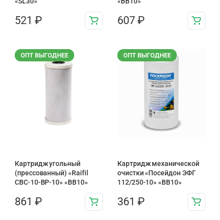
«SL30»
«BB10»
521
₽
607
₽
ОПТ ВЫГОДНЕЕ
ОПТ ВЫГОДНЕЕ
Картридж угольный
Картридж механической
(прессованный) «Raifil
очистки «Посейдон ЭФГ
CBC-10-BP-10» «BB10»
112/250-10» «ВВ10»
861
₽
361
₽