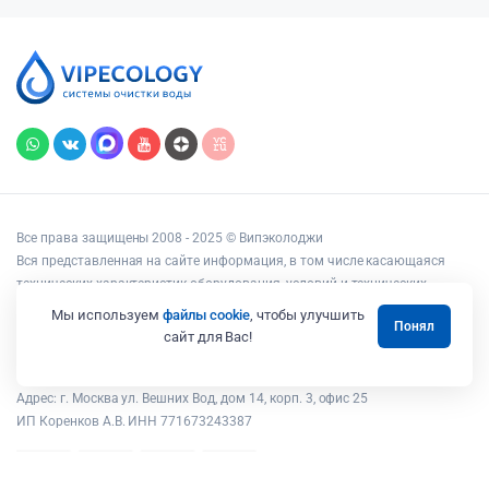
Все права защищены 2008 - 2025 © Випэколоджи
Вся представленная на сайте информация, в том числе касающаяся
технических характеристик оборудования, условий и технических
возможностей подключения, наличия на складе, стоимости товаров и
Мы используем
файлы cookie
, чтобы улучшить
Понял
услуг, носит информационный характер и ни при каких условиях не
сайт для Вас!
является публичной офертой, определяемой положениями статьи 437
Гражданского кодекса РФ.
Адрес: г. Москва ул. Вешних Вод, дом 14, корп. 3, офис 25
ИП Коренков А.В. ИНН 771673243387