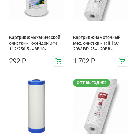
Картридж механической
Картридж намоточный
очистки «Посейдон ЭФГ
мех. очистки «Raifil SC-
112/250-5» «ВВ10»
20W-BP-25» «20BB»
292
₽
1 702
₽
ОПТ ВЫГОДНЕЕ