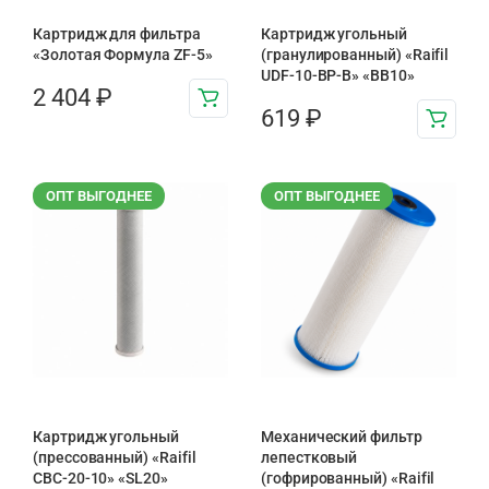
Картридж для фильтра
Картридж угольный
«Золотая Формула ZF-5»
(гранулированный) «Raifil
UDF-10-BP-B» «BB10»
2 404
₽
619
₽
ОПТ ВЫГОДНЕЕ
ОПТ ВЫГОДНЕЕ
Картридж угольный
Механический фильтр
(прессованный) «Raifil
лепестковый
CBC-20-10» «SL20»
(гофрированный) «Raifil