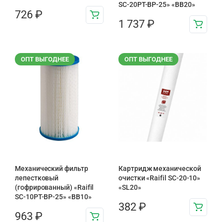
SC-20PT-ВР-25» «BB20»
726
₽
1 737
₽
ОПТ ВЫГОДНЕЕ
ОПТ ВЫГОДНЕЕ
Механический фильтр
Картридж механической
лепестковый
очистки «Raifil SC-20-10»
(гофрированный) «Raifil
«SL20»
SC-10PT-ВР-25» «BB10»
382
₽
963
₽