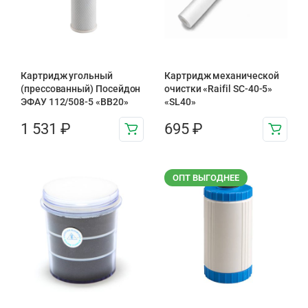
Картридж угольный
Картридж механической
(прессованный) Посейдон
очистки «Raifil SC-40-5»
ЭФАУ 112/508-5 «BB20»
«SL40»
1 531
₽
695
₽
ОПТ ВЫГОДНЕЕ