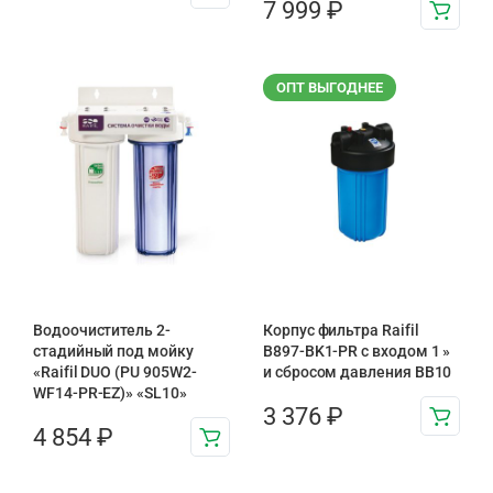
7 999
₽
ОПТ ВЫГОДНЕЕ
Водоочиститель 2-
Корпус фильтра Raifil
стадийный под мойку
B897-BK1-PR с входом 1 »
«Raifil DUO (PU 905W2-
и сбросом давления BB10
WF14-PR-EZ)» «SL10»
3 376
₽
4 854
₽