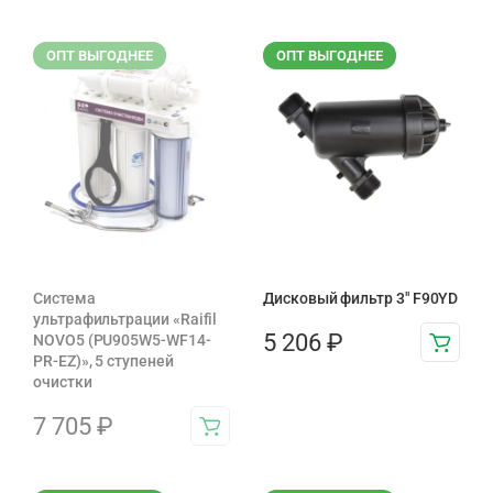
ОПТ ВЫГОДНЕЕ
ОПТ ВЫГОДНЕЕ
Система
Дисковый фильтр 3″ F90YD
ультрафильтрации «Raifil
5 206
₽
NOVO5 (PU905W5-WF14-
PR-EZ)», 5 ступеней
очистки
7 705
₽