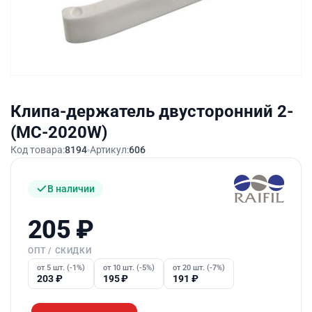
Клипа-держатель двусторонний 2-
(MC-2020W)
Код товара:
8194
Артикул:
606
В наличии
205
₽
ОПТ / СКИДКИ
от 5 шт. (-1%)
от 10 шт. (-5%)
от 20 шт. (-7%)
203
₽
195
₽
191
₽