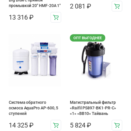
Big Blue с прямой
2 081
₽
промывкой 20″ HMF-20A 1″
13 316
₽
ОПТ ВЫГОДНЕЕ
Система обратного
Магистральный фильтр
осмоса AquaPro AP-600, 5
«Raifil PS897-BK1-PR-С»
ступеней
«1» «BB10» Тайвань
14 325
₽
5 824
₽