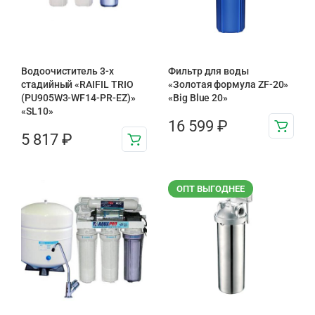
Водоочиститель 3-х
Фильтр для воды
стадийный «RAIFIL TRIO
«Золотая формула ZF-20»
(PU905W3-WF14-PR-EZ)»
«Big Blue 20»
«SL10»
16 599
₽
5 817
₽
ОПТ ВЫГОДНЕЕ