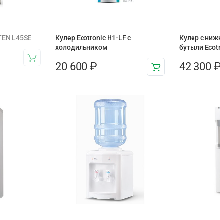
TEN L45SE
Кулер Ecotronic H1-LF с
Кулер с ниж
холодильником
бутыли Ecot
20 600
₽
42 300