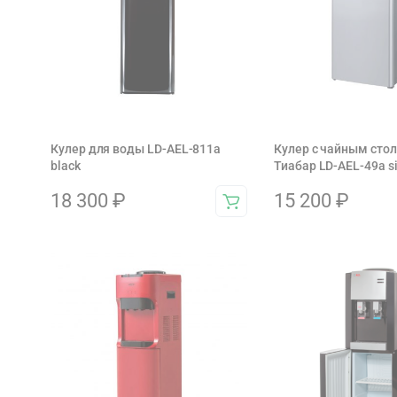
Кулер для воды LD-AEL-811a
Кулер с чайным сто
black
Тиабар LD-AEL-49a si
18 300
₽
15 200
₽