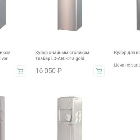
ликом
Кулер с чайным столиком
Кулер для 
lver
Тиабар LD-AEL-51а gold
Цена по зап
16 050
₽