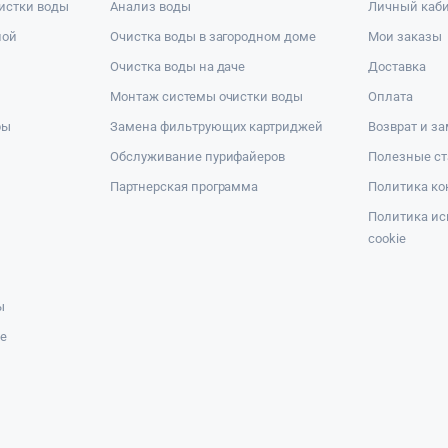
истки воды
Анализ воды
Личный каб
ной
Очистка воды в загородном доме
Мои заказы
Очистка воды на даче
Доставка
Монтаж системы очистки воды
Оплата
ры
Замена фильтрующих картриджей
Возврат и з
Обслуживание пурифайеров
Полезные ст
Партнерская программа
Политика к
Политика ис
cookie
ы
же