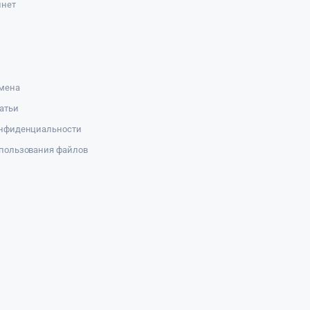
инет
амена
атьи
онфиденциальности
пользования файлов