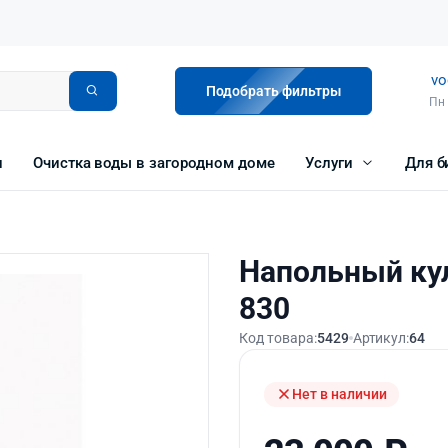
vo
Подобрать фильтры
Пн 
и
Очистка воды в загородном доме
Услуги
Для б
Напольный ку
830
Код товара:
5429
Артикул:
64
Нет в наличии