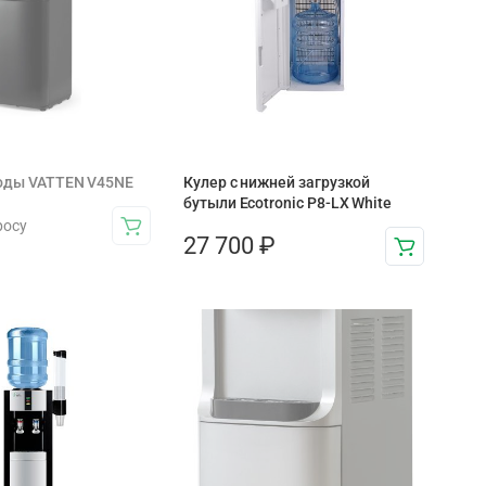
воды VATTEN V45NE
Кулер с нижней загрузкой
бутыли Ecotronic P8-LX White
росу
27 700
₽