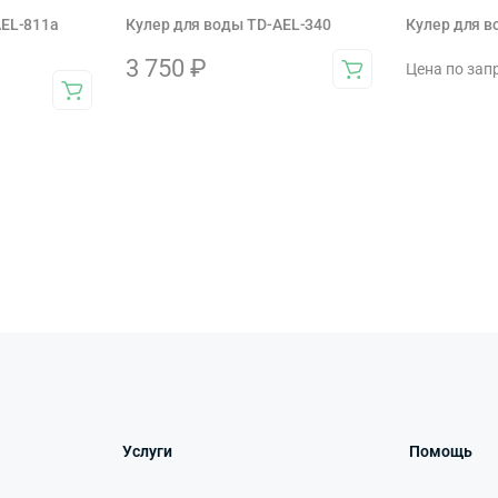
AEL-811a
Кулер для воды TD-AEL-340
Кулер для 
3 750
₽
Цена по зап
Услуги
Помощь