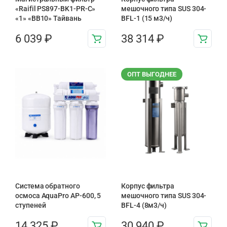
«Raifil PS897-BK1-PR-С»
мешочного типа SUS 304-
«1» «BB10» Тайвань
BFL-1 (15 м3/ч)
6 039
₽
38 314
₽
ОПТ ВЫГОДНЕЕ
Система обратного
Корпус фильтра
осмоса AquaPro AP-600, 5
мешочного типа SUS 304-
ступеней
BFL-4 (8м3/ч)
14 325
₽
30 940
₽