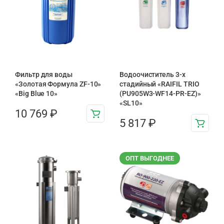
Фильтр для воды
Водоочиститель 3-х
«Золотая Формула ZF-10»
стадийный «RAIFIL TRIO
«Big Blue 10»
(PU905W3-WF14-PR-EZ)»
«SL10»
10 769
₽
5 817
₽
ОПТ ВЫГОДНЕЕ