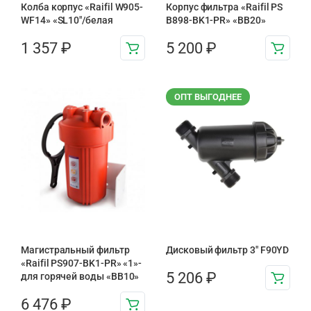
Колба корпус «Raifil W905-
Корпус фильтра «Raifil PS
WF14» «SL10″/белая
B898-BK1-PR» «BB20»
1 357
₽
5 200
₽
ОПТ ВЫГОДНЕЕ
Магистральный фильтр
Дисковый фильтр 3″ F90YD
«Raifil PS907-BK1-PR» «1»-
5 206
₽
для горячей воды «BB10»
6 476
₽