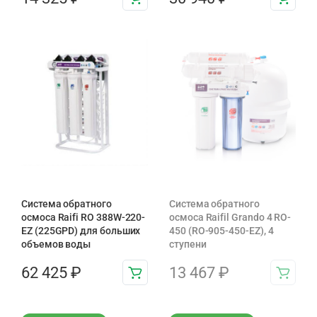
Система обратного
Система обратного
осмоса Raifi RO 388W-220-
осмоса Raifil Grando 4 RO-
EZ (225GPD) для больших
450 (RO-905-450-EZ), 4
объемов воды
ступени
62 425
₽
13 467
₽