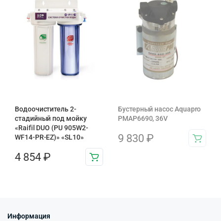
Водоочиститель 2-
Бустерный насос Aquapro
стадийный под мойку
PMAP6690, 36V
«Raifil DUO (PU 905W2-
9 830
₽
WF14-PR-EZ)» «SL10»
4 854
₽
Информация