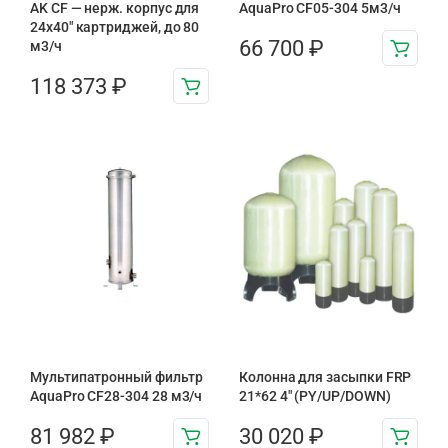
AK CF — нерж. корпус для
AquaPro CF05-304 5м3/ч
24х40″ картриджей, до 80
66 700
₽
м3/ч
118 373
₽
Мультипатронный фильтр
Колонна для засыпки FRP
AquaPro CF28-304 28 м3/ч
21*62 4″ (PY/UP/DOWN)
81 982
₽
30 020
₽