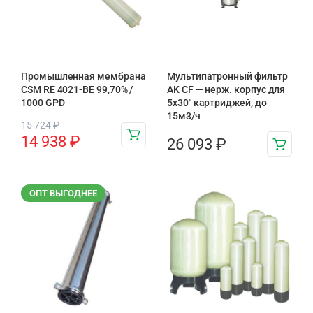
Промышленная мембрана
Мультипатронный фильтр
CSM RE 4021-BE 99,70% /
AK CF — нерж. корпус для
1000 GPD
5х30″ картриджей, до
15м3/ч
15 724
₽
14 938
₽
26 093
₽
ОПТ ВЫГОДНЕЕ