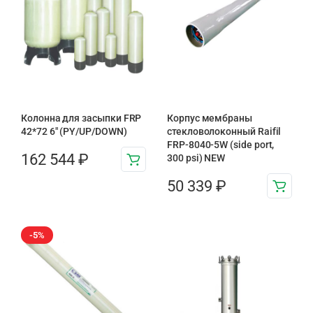
Колонна для засыпки FRP
Корпус мембраны
42*72 6″ (PY/UP/DOWN)
стекловолоконный Raifil
FRP-8040-5W (side port,
162 544
₽
300 psi) NEW
50 339
₽
-5%