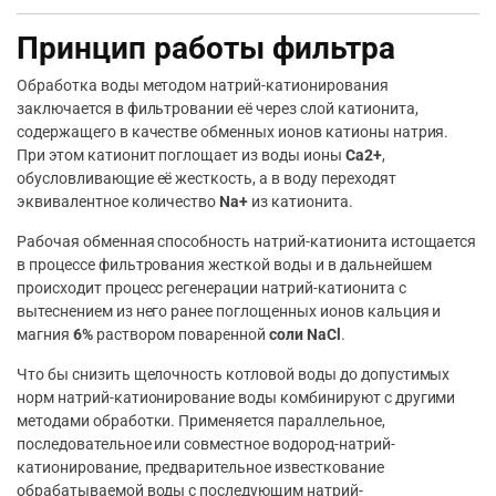
Принцип работы фильтра
Обработка воды методом натрий-катионирования
заключается в фильтровании её через слой катионита,
содержащего в качестве обменных ионов катионы натрия.
При этом катионит поглощает из воды ионы
Ca2+
,
обусловливающие её жесткость, а в воду переходят
эквивалентное количество
Na+
из катионита.
Рабочая обменная способность натрий-катионита истощается
в процессе фильтрования жесткой воды и в дальнейшем
происходит процесс регенерации натрий-катионита с
вытеснением из него ранее поглощенных ионов кальция и
магния
6%
раствором поваренной
соли NaCl
.
Что бы снизить щелочность котловой воды до допустимых
норм натрий-катионирование воды комбинируют с другими
методами обработки. Применяется параллельное,
последовательное или совместное водород-натрий-
катионирование, предварительное известкование
обрабатываемой воды с последующим натрий-