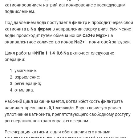
катионированием, натрий-катионирование с последующим
подкислением.
Под давлением вода поступает в фильтр и проходит через слой
катионита в
Na-форме
в направлении сверху вниз. Умягчение
воды происходит путём обмена ионов
Ca2+
и
Mg2+
на
эквивалентное количество ионов
Na2+
— ионитовой загрузки.
Цикл работы
ФИПа-I-1,4-0,6 Na
включает следующие
операции:
умягчение;
взрыхление;
регенерация;
отмывка.
Рабочий цикл заканчивается, когда жёсткость фильтрата
начинает превышать
0,1 мг-экв/л
. Взрыхление устраняет
уплотнение катионита, препятствующего свободному доступу
регенерационного раствора к его зернам.
Регенерация катионита для обогащения его ионами