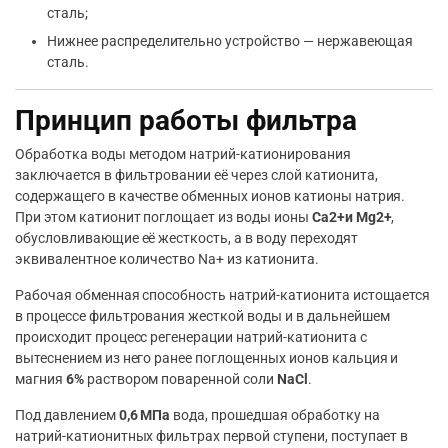
сталь;
Нижнее распределительно устройство — нержавеющая
сталь.
Принцип работы фильтра
Обработка воды методом натрий-катионирования
заключается в фильтровании её через слой катионита,
содержащего в качестве обменных ионов катионы натрия.
При этом катионит поглощает из воды ионы
Ca2+и Mg2+
,
обусловливающие её жесткость, а в воду переходят
эквивалентное количество Na+ из катионита.
Рабочая обменная способность натрий-катионита истощается
в процессе фильтрования жесткой воды и в дальнейшем
происходит процесс регенерации натрий-катионита с
вытеснением из него ранее поглощенных ионов кальция и
магния
6%
раствором поваренной соли
NaCl
.
Под давлением
0,6 МПа
вода, прошедшая обработку на
натрий-катионитных фильтрах первой ступени, поступает в