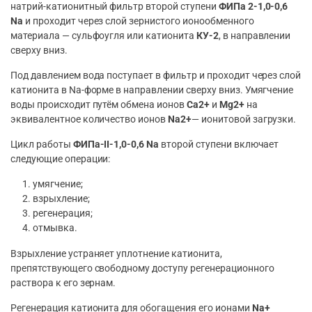
натрий-катионитный фильтр второй ступени
ФИПа 2-1,0-0,6
Na
и проходит через слой зернистого ионообменного
материала — сульфоугля или катионита
КУ-2
, в направлении
сверху вниз.
Под давлением вода поступает в фильтр и проходит через слой
катионита в Na-форме в направлении сверху вниз. Умягчение
воды происходит путём обмена ионов
Ca2+
и
Mg2+
на
эквивалентное количество ионов
Na2+
— ионитовой загрузки.
Цикл работы
ФИПа-II-1,0-0,6 Na
второй ступени включает
следующие операции:
умягчение;
взрыхление;
регенерация;
отмывка.
Взрыхление устраняет уплотнение катионита,
препятствующего свободному доступу регенерационного
раствора к его зернам.
Регенерация катионита для обогащения его ионами
Na+