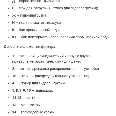
Д
— сброс первого фильтрата;
Е
— люк для загрузки (штуцер для гидрозагрузки);
Ж
— гидровыгрузка;
И
— подвод сжатого воздуха;
К
— бак промывочной воды;
К1
— бак повторного использования промывочной воды.
Основные элементы фильтра:
1
— стальной цилиндрический корпус с двумя
приварными эллиптическими днищами;
2
— нижнее дренажно-распределительное устройство;
18
— верхнее распределительное устройство;
4
— штуцер для гидровыгрузки;
5, 8, 7, 9, 10
— задвижки;
11,12
— вентили;
13
— манометры;
14
— трехходовые краны;