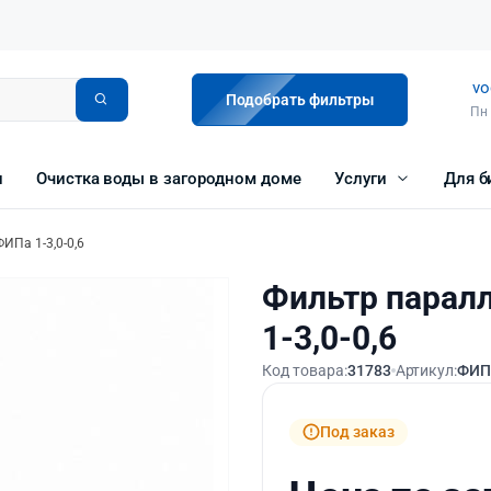
vo
Подобрать фильтры
Пн 
и
Очистка воды в загородном доме
Услуги
Для б
ИПа 1-3,0-0,6
Фильтр парал
1-3,0-0,6
Код товара:
31783
Артикул:
ФИПа
Под заказ