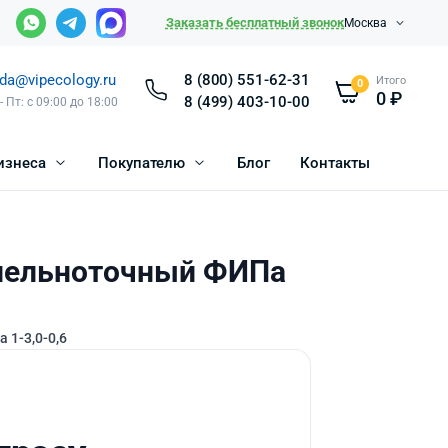
Заказать бесплатный звонок
Москва
da@vipecology.ru
8 (800) 551-62-31
Итого
0
0
₽
8 (499) 403-10-00
- Пт: с 09:00 до 18:00
изнеса
Покупателю
Блог
Контакты
лельноточный ФИПа
 1-3,0-0,6