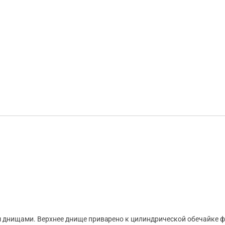
 днищами. Верхнее днище приварено к цилиндрической обечайке ф