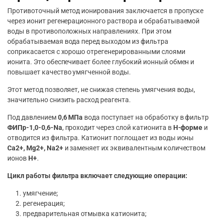
Противоточный метод ионирования заключается в пропуске
через ионит регенерационного раствора и обрабатываемой
воды в противоположных направлениях. При этом
обрабатываемая вода перед выходом из фильтра
соприкасается с хорошо отрегенерированными слоями
ионита. Это обеспечивает более глубокий ионный обмен и
повышает качество умягченной воды.
Этот метод позволяет, не снижая степень умягчения воды,
значительно снизить расход реагента.
Под давлением
0,6 МПа
вода поступает на обработку в фильтр
ФИПр-1,0-0,6-Na
, проходит через слой катионита в
H-форме
и
отводится из фильтра. Катионит поглощает из воды ионы
Ca2+, Mg2+, Na2+
и заменяет их эквивалентным количеством
ионов
H+
.
Цикл работы фильтра включает следующие операции:
умягчение;
регенерация;
предварительная отмывка катионита;