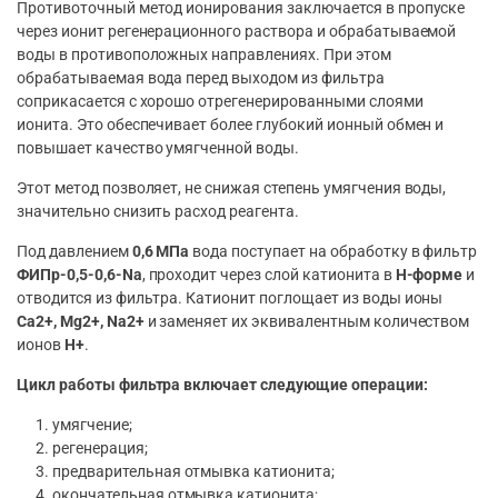
Противоточный метод ионирования заключается в пропуске
через ионит регенерационного раствора и обрабатываемой
воды в противоположных направлениях. При этом
обрабатываемая вода перед выходом из фильтра
соприкасается с хорошо отрегенерированными слоями
ионита. Это обеспечивает более глубокий ионный обмен и
повышает качество умягченной воды.
Этот метод позволяет, не снижая степень умягчения воды,
значительно снизить расход реагента.
Под давлением
0,6 МПа
вода поступает на обработку в фильтр
ФИПр-0,5-0,6-Na
, проходит через слой катионита в
H-форме
и
отводится из фильтра. Катионит поглощает из воды ионы
Ca2+, Mg2+, Na2+
и заменяет их эквивалентным количеством
ионов
H+
.
Цикл работы фильтра включает следующие операции:
умягчение;
регенерация;
предварительная отмывка катионита;
окончательная отмывка катионита;