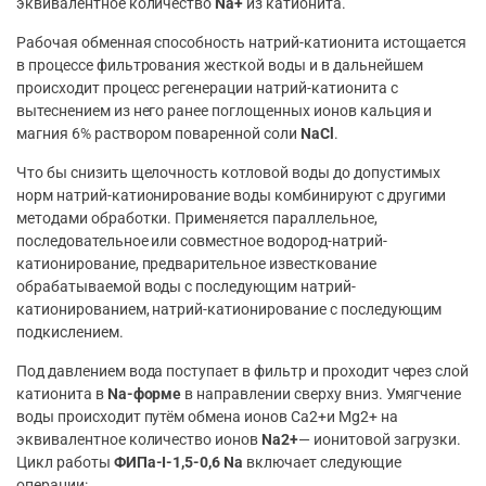
эквивалентное количество
Na+
из катионита.
Рабочая обменная способность натрий-катионита истощается
в процессе фильтрования жесткой воды и в дальнейшем
происходит процесс регенерации натрий-катионита с
вытеснением из него ранее поглощенных ионов кальция и
магния 6% раствором поваренной соли
NaCl
.
Что бы снизить щелочность котловой воды до допустимых
норм натрий-катионирование воды комбинируют с другими
методами обработки. Применяется параллельное,
последовательное или совместное водород-натрий-
катионирование, предварительное известкование
обрабатываемой воды с последующим натрий-
катионированием, натрий-катионирование с последующим
подкислением.
Под давлением вода поступает в фильтр и проходит через слой
катионита в
Na-форме
в направлении сверху вниз. Умягчение
воды происходит путём обмена ионов Ca2+и Mg2+ на
эквивалентное количество ионов
Na2+
— ионитовой загрузки.
Цикл работы
ФИПа-I-1,5-0,6 Na
включает следующие
операции: