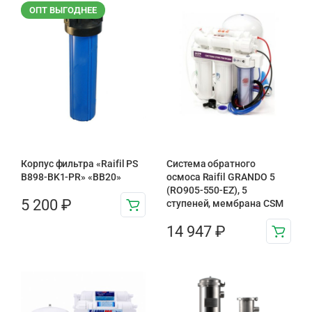
ОПТ ВЫГОДНЕЕ
Корпус фильтра «Raifil PS
Система обратного
B898-BK1-PR» «BB20»
осмоса Raifil GRANDO 5
(RO905-550-EZ), 5
5 200
₽
ступеней, мембрана CSM
14 947
₽