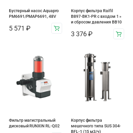
Бустерный насос Aquapro
Корпус фильтра Raifil
PM6691/PMAP6691, 48V
B897-BK1-PR с входом 1 »
и сбросом давления BB10
5 571
₽
3 376
₽
Фильтр магистральный
Корпус фильтра
дисковый RUNXIN RL-Q02
мешочного типа SUS 304-
BFL-1 (15 м3/ч)