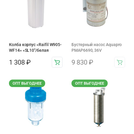
Колба корпус «Raifil W905-
Бустерный насос Aquapro
WF14» «SL10″/белая
PMAP6690, 36V
1 308
₽
9 830
₽
ОПТ ВЫГОДНЕЕ
ОПТ ВЫГОДНЕЕ