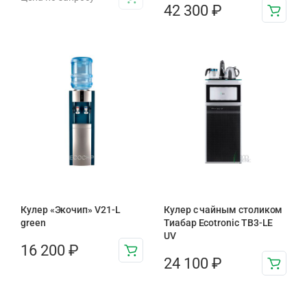
42 300
₽
Кулер «Экочип» V21-L
Кулер с чайным столиком
green
Тиабар Ecotronic TB3-LE
UV
16 200
₽
24 100
₽