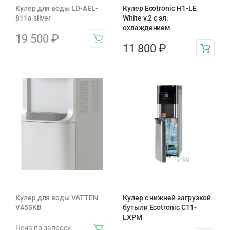
Кулер для воды LD-AEL-
Кулер Ecotronic H1-LE
811a silver
White v.2 с эл.
охлаждением
19 500
₽
11 800
₽
Кулер для воды VATTEN
Кулер с нижней загрузкой
V45SKB
бутыли Ecotronic C11-
LXPM
Цена по запросу