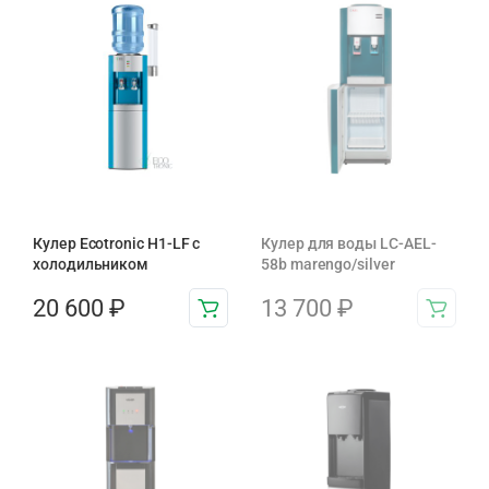
Кулер Ecotronic H1-LF с
Кулер для воды LC-AEL-
холодильником
58b marengo/silver
20 600
₽
13 700
₽