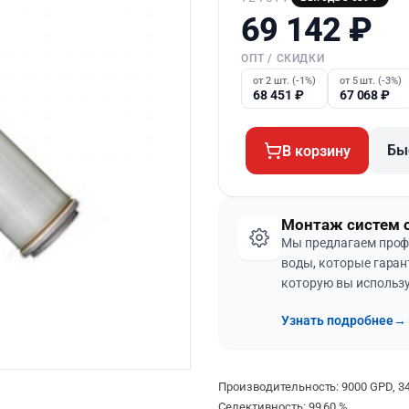
69 142
₽
ОПТ / СКИДКИ
от 2 шт. (-1%)
от 5 шт. (-3%)
68 451
₽
67 068
₽
Бы
В корзину
Монтаж систем 
Мы предлагаем проф
воды, которые гаран
которую вы использу
Узнать подробнее
→
Производительность: 9000 GPD, 34
Селективность: 99,60 %