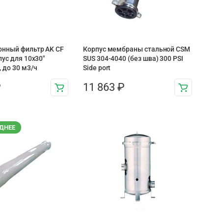
онный фильтр AK CF
Корпус мембраны стальной CSM
пус для 10х30″
SUS 304-4040 (без шва) 300 PSI
 до 30 м3/ч
Side port
₽
11 863
₽
ДНЕЕ