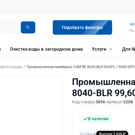
vo
Подобрать фильтры
Пн 
и
Очистка воды в загородном доме
Услуги
Для б
афильтрации
Промышленная мембрана CSM RE 8040-BLR 99,60% / 9000 GPD
Промышленна
8040-BLR 99,6
Код товара:
5856
Артикул:
3208
В наличии
72 781
₽
Выгода 3 639 ₽