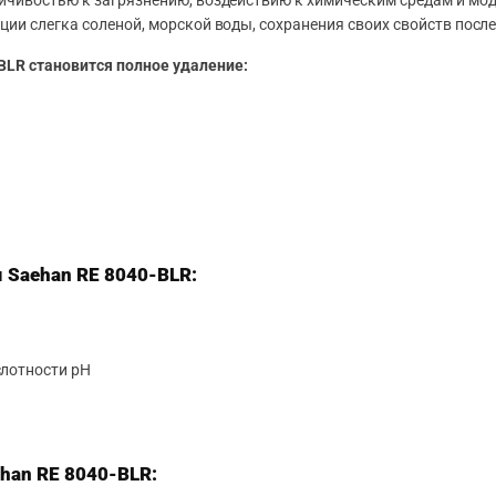
йчивостью к загрязнению, воздействию к химическим средам и м
ии слегка соленой, морской воды, сохранения своих свойств посл
LR становится полное удаление:
Saehan RE 8040-BLR:
слотности pH
han RE 8040-BLR: