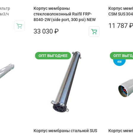
ильтр
Корпус мембраны
Корпус мемб
4м3/ч
стекловолоконный Raifil FRP-
CSM SUS 30
8040-2W (side port, 300 psi) NEW
11 787
33 030
₽
ОПТ ВЫГОДНЕЕ
ОПТ ВЫГО
Корпус мембраны стальной SUS
Корпус мем