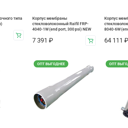
очного типа
Корпус мембраны
Корпус мем
ч)
стекловолоконный Raifil FRP-
стекловолок
4040-1W (end port, 300 psi) NEW
8040-6W (end
7 391
₽
64 111
ОПТ ВЫГОДНЕЕ
ОПТ ВЫГО