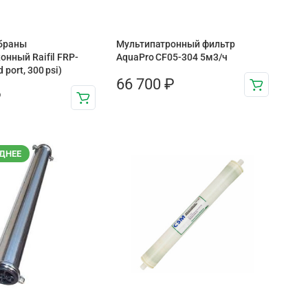
браны
Мультипатронный фильтр
онный Raifil FRP-
AquaPro CF05-304 5м3/ч
 port, 300 psi)
66 700
₽
₽
ДНЕЕ