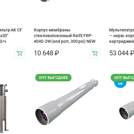
льтр AK CF
Корпус мембраны
Мультипатр
х20″
стекловолоконный Raifil FRP-
— нерж. кор
3/ч
4040-2W (end port, 300 psi) NEW
картриджей,
10 648
₽
53 044
ОПТ ВЫГОДНЕЕ
ОПТ ВЫГО