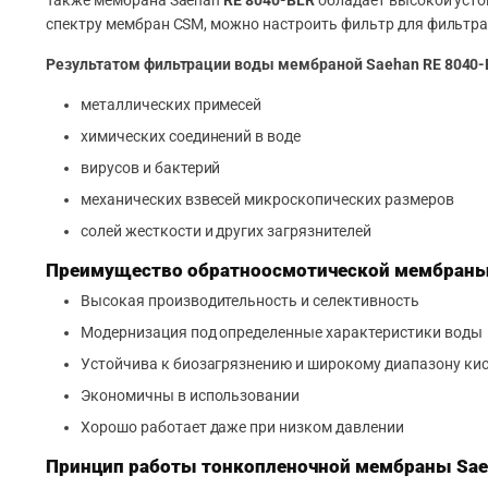
Также мембрана Saehan
RE 8040-BLR
обладает высокой усто
спектру мембран CSM, можно настроить фильтр для фильтрац
Результатом фильтрации воды мембраной Saehan RE 8040-B
металлических примесей
химических соединений в воде
вирусов и бактерий
механических взвесей микроскопических размеров
солей жесткости и других загрязнителей
Преимущество обратноосмотической мембраны 
Высокая производительность и селективность
Модернизация под определенные характеристики воды
Устойчива к биозагрязнению и широкому диапазону ки
Экономичны в использовании
Хорошо работает даже при низком давлении
Принцип работы тонкопленочной мембраны Sae