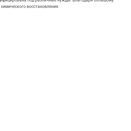
одифицирована под различные нужды. Благодаря большому
е химического восстановления.