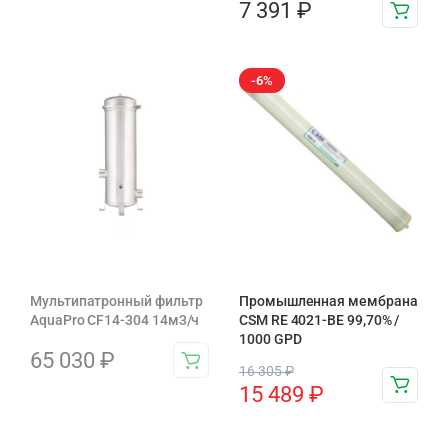
7 391
₽
-6%
Мультипатронный фильтр
Промышленная мембрана
AquaPro CF14-304 14м3/ч
CSM RE 4021-BE 99,70% /
1000 GPD
65 030
₽
16 305
₽
15 489
₽