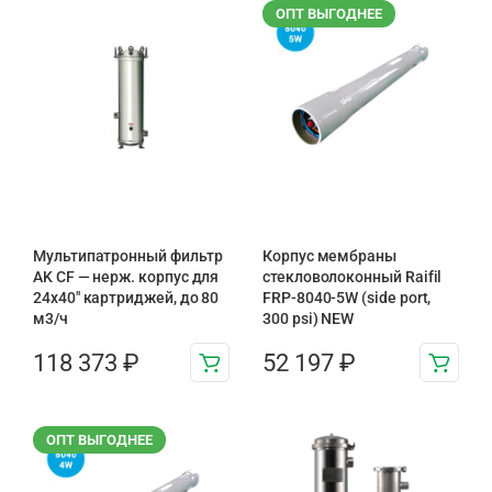
ОПТ ВЫГОДНЕЕ
Мультипатронный фильтр
Корпус мембраны
AK CF — нерж. корпус для
стекловолоконный Raifil
24х40″ картриджей, до 80
FRP-8040-5W (side port,
м3/ч
300 psi) NEW
118 373
₽
52 197
₽
ОПТ ВЫГОДНЕЕ