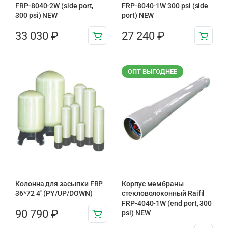
FRP-8040-2W (side port,
FRP-8040-1W 300 psi (side
300 psi) NEW
port) NEW
33 030
₽
27 240
₽
ОПТ ВЫГОДНЕЕ
Колонна для засыпки FRP
Корпус мембраны
36*72 4″ (PY/UP/DOWN)
стекловолоконный Raifil
FRP-4040-1W (end port, 300
90 790
₽
psi) NEW