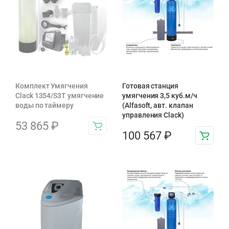
Комплект Умягчения
Готовая станция
Clack 1354/S3T умягчение
умягчения 3,5 куб.м/ч
воды по таймеру
(Alfasoft, авт. клапан
управления Clack)
53 865
₽
100 567
₽