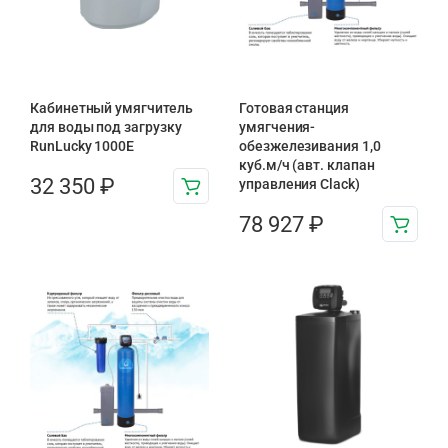
Кабинетный умягчитель
Готовая станция
для воды под загрузку
умягчения-
RunLucky 1000Е
обезжелезивания 1,0
куб.м/ч (авт. клапан
32 350
₽
управления Clack)
78 927
₽