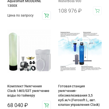
AquaSmart MODERNE
WaterBoss 900
1300X
108 976
₽
Цена по запросу
Комплект Умягчения
Готовая станция
Clack 1465/S3T умягчение
умягчения-
воды по таймеру
обезжелезивания 3,5
куб.м/ч (Ferosoft L, авт.
68 040
₽
клапан управления Clack)