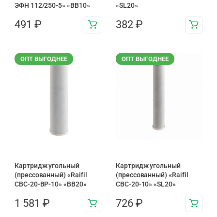
ЭФН 112/250-5» «BB10»
«SL20»
491
₽
382
₽
ОПТ ВЫГОДНЕЕ
ОПТ ВЫГОДНЕЕ
Картридж угольный
Картридж угольный
(прессованный) «Raifil
(прессованный) «Raifil
CBC-20-BP-10» «BB20»
CBC-20-10» «SL20»
1 581
₽
726
₽