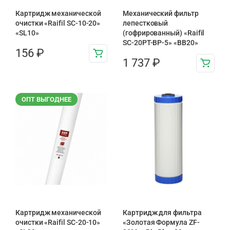
Картридж механической
Механический фильтр
очистки «Raifil SC-10-20»
лепестковый
«SL10»
(гофрированный) «Raifil
SC-20PT-ВР-5» «BB20»
156
₽
1 737
₽
ОПТ ВЫГОДНЕЕ
Картридж механической
Картридж для фильтра
очистки «Raifil SC-20-10»
«Золотая Формула ZF-