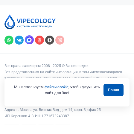
Все права защищены 2008 - 2025 © Випэколоджи
Вся представленная на сайте информация, в том числе касающаяся
технических характеристик оборудования, условий и технических
возможностей подключения, наличия на складе, стоимости товаров и
Мы используем
файлы cookie
, чтобы улучшить
Понял
услуг, носит информационный характер и ни при каких условиях не
сайт для Вас!
является публичной офертой, определяемой положениями статьи 437
Гражданского кодекса РФ.
Адрес: г. Москва ул. Вешних Вод, дом 14, корп. 3, офис 25
ИП Коренков А.В. ИНН 771673243387