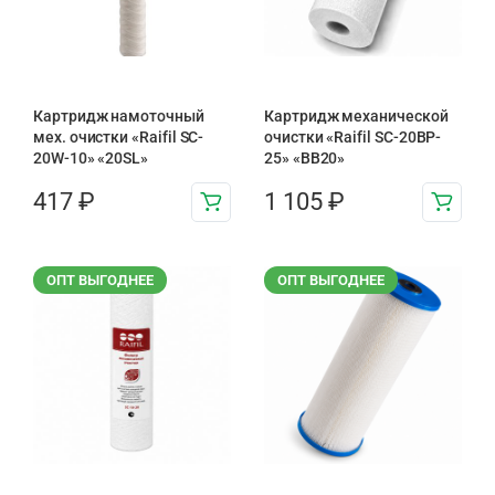
Картридж намоточный
Картридж механической
мех. очистки «Raifil SC-
очистки «Raifil SC-20BP-
20W-10» «20SL»
25» «BB20»
417
₽
1 105
₽
ОПТ ВЫГОДНЕЕ
ОПТ ВЫГОДНЕЕ