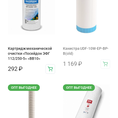
Картридж механической
Канистра UDF-10W-EP-BP-
очистки «Посейдон ЭФГ
B(old)
112/250-5» «ВВ10»
1 169
₽
292
₽
ОПТ ВЫГОДНЕЕ
ОПТ ВЫГОДНЕЕ