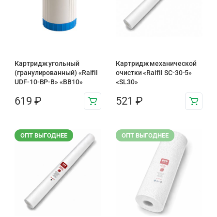
Картридж угольный
Картридж механической
(гранулированный) «Raifil
очистки «Raifil SC-30-5»
UDF-10-BP-B» «BB10»
«SL30»
619
₽
521
₽
ОПТ ВЫГОДНЕЕ
ОПТ ВЫГОДНЕЕ