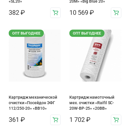
«SL20»
20М» «Big Blue 20»
382
₽
10 569
₽
ОПТ ВЫГОДНЕЕ
ОПТ ВЫГОДНЕЕ
Картридж механической
Картридж намоточный
очистки «Посейдон ЭФГ
мех. очистки «Raifil SC-
112/250-20» «ВВ10»
20W-BP-25» «20BB»
361
₽
1 702
₽