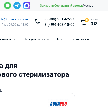
Заказать бесплатный звонок
Москва
da@vipecology.ru
8 (800) 551-62-31
Итого
0
0
₽
8 (499) 403-10-00
- Пт: с 09:00 до 18:00
изнеса
Покупателю
Блог
Контакты
а для
вого стерилизатора
-L