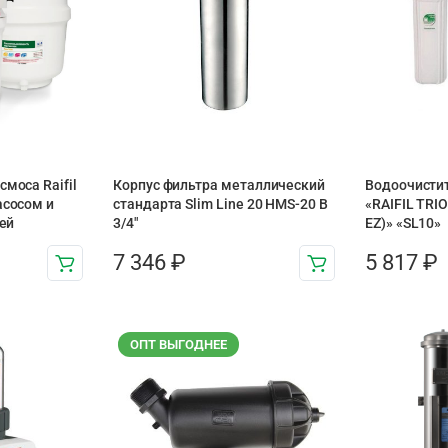
смоса Raifil
Корпус фильтра металлический
Водоочистит
асосом и
стандарта Slim Line 20 HMS-20 B
«RAIFIL TRI
ней
3/4″
EZ)» «SL10»
7 346
₽
5 817
₽
ОПТ ВЫГОДНЕЕ