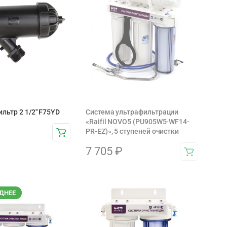
льтр 2 1/2″ F75YD
Система ультрафильтрации
«Raifil NOVO5 (PU905W5-WF14-
PR-EZ)», 5 ступеней очистки
7 705
₽
ДНЕЕ