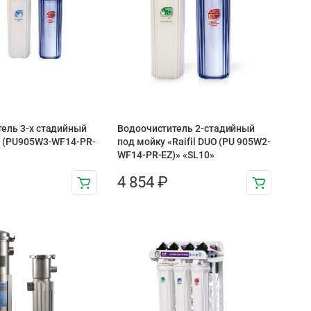
ель 3-х стадийный
Водоочиститель 2-стадийный
O (PU905W3-WF14-PR-
под мойку «Raifil DUO (PU 905W2-
WF14-PR-EZ)» «SL10»
4 854
₽