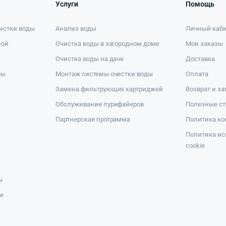
Услуги
Помощь
истки воды
Анализ воды
Личный каб
ной
Очистка воды в загородном доме
Мои заказы
Очистка воды на даче
Доставка
ры
Монтаж системы очистки воды
Оплата
Замена фильтрующих картриджей
Возврат и з
Обслуживание пурифайеров
Полезные ст
Партнерская программа
Политика к
Политика ис
cookie
ы
же