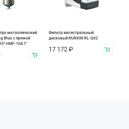
ьтра металлический
Фильтр магистральный
ig Blue с прямой
дисковый RUNXIN RL-Q02
0″ HMF-10A 1″
17 172
₽
₽