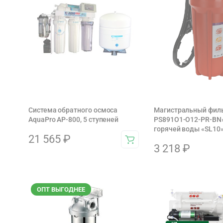
Система обратного осмоса
Магистральный фильт
AquaPro AP-800, 5 ступеней
PS891O1-O12-PR-BN»
горячей воды «SL10
21 565
₽
3 218
₽
ОПТ ВЫГОДНЕЕ