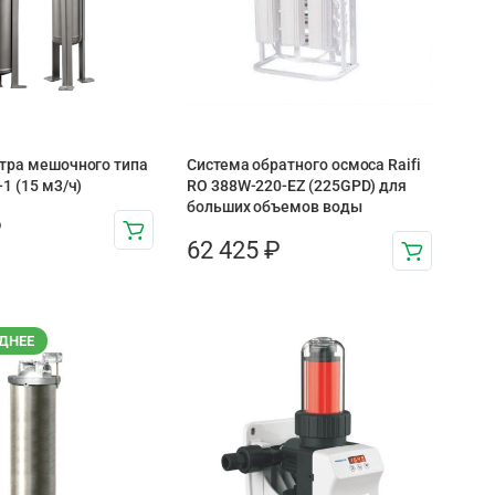
тра мешочного типа
Система обратного осмоса Raifi
1 (15 м3/ч)
RO 388W-220-EZ (225GPD) для
больших объемов воды
₽
62 425
₽
ДНЕЕ