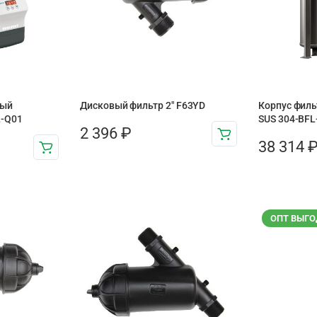
ный
Дисковый фильтр 2″ F63YD
Корпус филь
L-Q01
SUS 304-BFL-
2 396
₽
38 314
ОПТ ВЫГО