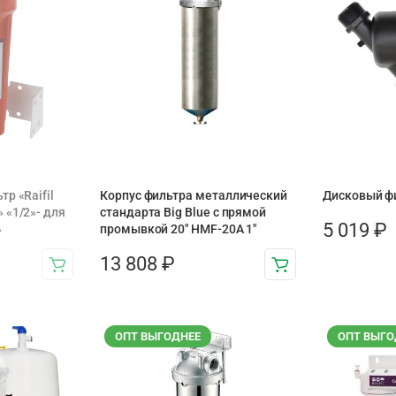
р «Raifil
Корпус фильтра металлический
Дисковый фи
 «1/2»- для
стандарта Big Blue с прямой
5 019
₽
»
промывкой 20″ HMF-20A 1″
13 808
₽
ОПТ ВЫГОДНЕЕ
ОПТ ВЫГО