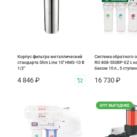
Корпус фильтра металлический
Система обратного о
стандарта Slim Line 10″ HMS-10 B
RO 808-550BP-EZ с н
1/2″
баком 10 л., 5 ступе
4 846
₽
16 730
₽
ОПТ ВЫГОДНЕЕ