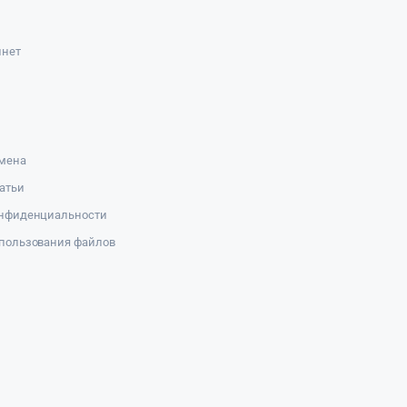
инет
амена
атьи
онфиденциальности
пользования файлов