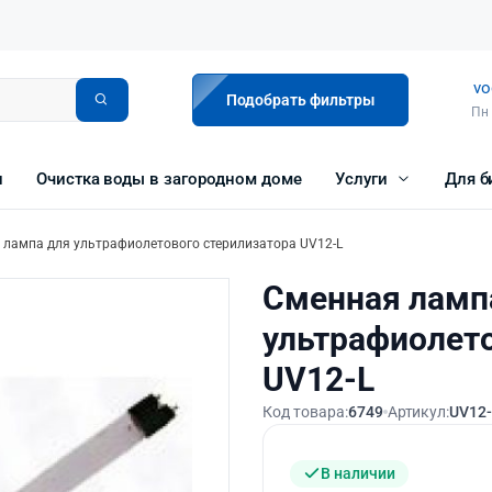
vo
Подобрать фильтры
Пн 
и
Очистка воды в загородном доме
Услуги
Для б
 лампа для ультрафиолетового стерилизатора UV12-L
Сменная ламп
ультрафиолето
UV12-L
Код товара:
6749
Артикул:
UV12
В наличии