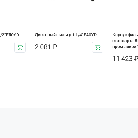
/2" F50YD
Дисковый фильтр 1 1/4″ F40YD
Корпус фил
стандарта B
2 081
₽
промывкой 1
11 423