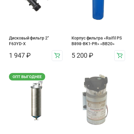
Дисковый фильтр 2"
Корпус фильтра «Raifil PS
F63YD-X
B898-BK1-PR» «BB20»
1 947
₽
5 200
₽
ОПТ ВЫГОДНЕЕ