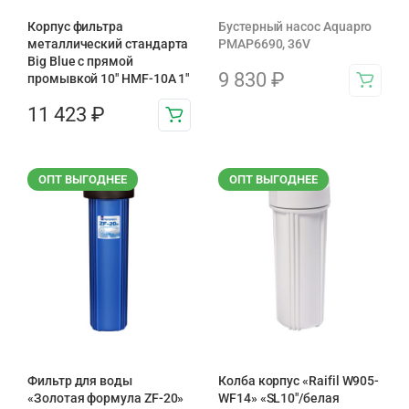
Корпус фильтра
Бустерный насос Aquapro
металлический стандарта
PMAP6690, 36V
Big Blue с прямой
9 830
₽
промывкой 10″ HMF-10A 1″
11 423
₽
ОПТ ВЫГОДНЕЕ
ОПТ ВЫГОДНЕЕ
Фильтр для воды
Колба корпус «Raifil W905-
«Золотая формула ZF-20»
WF14» «SL10″/белая