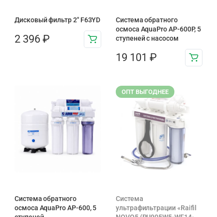
Дисковый фильтр 2″ F63YD
Система обратного
осмоса AquaPro AP-600P, 5
2 396
₽
ступеней с насосом
19 101
₽
ОПТ ВЫГОДНЕЕ
Система обратного
Система
осмоса AquaPro AP-600, 5
ультрафильтрации «Raifil
ступеней
NOVO5 (PU905W5-WF14-