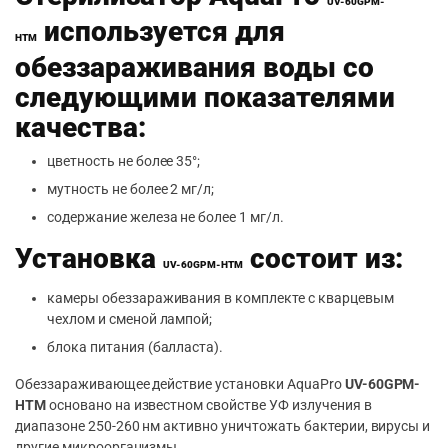
UV-60GPM-
используется для
НTM
обеззараживания воды со
следующими показателями
качества:
цветность не более 35°;
мутность не более 2 мг/л;
содержание железа не более 1 мг/л.
Установка
состоит из:
UV-60GPM-НTM
камеры обеззараживания в комплекте с кварцевым
чехлом и сменой лампой;
блока питания (балласта).
Обеззараживающее действие установки AquaPro
UV-60GPM-
НTM
основано на известном свойстве УФ излучения в
диапазоне 250-260 нм активно уничтожать бактерии, вирусы и
другие микроорганизмы.