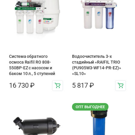
Система обратного
Водоочиститель 3-х
осмоса Raifil RO 808-
стадийный «RAIFIL TRIO
550BP-EZ с насосом и
(PU905W3-WF14-PR-EZ)»
баком 10 л., 5 ступеней
«SL10»
16 730
₽
5 817
₽
ОПТ ВЫГОДНЕЕ