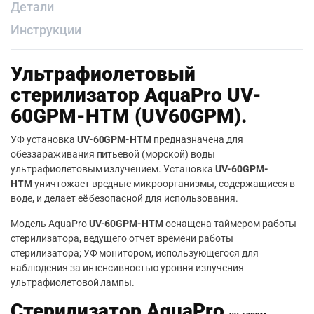
Детали
Инструкции
Ультрафиолетовый
стерилизатор AquaPro UV-
60GPM-НTM (UV60GPM).
УФ установка
UV-60GPM-НTM
предназначена для
обеззараживания питьевой (морской) воды
ультрафиолетовым излучением. Установка
UV-60GPM-
НTM
уничтожает вредные микроорганизмы, содержащиеся в
воде, и делает её безопасной для использования.
Модель AquaPro
UV-60GPM-HTM
оснащена таймером работы
стерилизатора, ведущего отчет времени работы
стерилизатора; УФ монитором, использующегося для
наблюдения за интенсивностью уровня излучения
ультрафиолетовой лампы.
Стерилизатор AquaPro