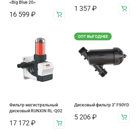
«Big Blue 20»
1 357
₽
16 599
₽
ОПТ ВЫГОДНЕЕ
Фильтр магистральный
Дисковый фильтр 3″ F90YD
дисковый RUNXIN RL-Q02
5 206
₽
17 172
₽