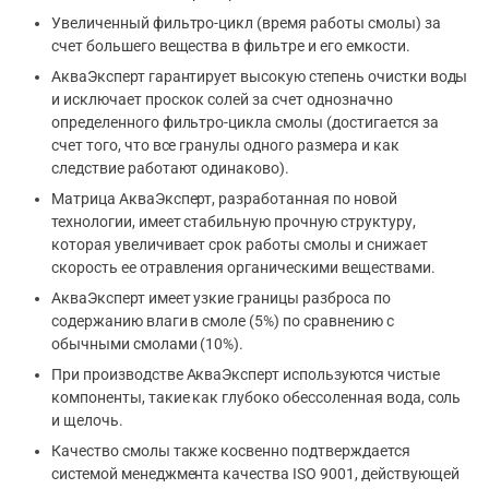
Увеличенный фильтро-цикл (время работы смолы) за
счет большего вещества в фильтре и его емкости.
АкваЭксперт
гарантирует высокую степень очистки воды
и исключает проскок солей за счет однозначно
определенного фильтро-цикла смолы (достигается за
счет того, что все гранулы одного размера и как
следствие работают одинаково).
Матрица
АкваЭксперт
, разработанная по новой
технологии, имеет стабильную прочную структуру,
которая увеличивает срок работы смолы и снижает
скорость ее отравления органическими веществами.
АкваЭксперт
имеет узкие границы разброса по
содержанию влаги в смоле (5%) по сравнению с
обычными смолами (10%).
При производстве
АкваЭксперт
используются чистые
компоненты, такие как глубоко обессоленная вода, соль
и щелочь.
Качество смолы также косвенно подтверждается
системой менеджмента качества ISO 9001, действующей