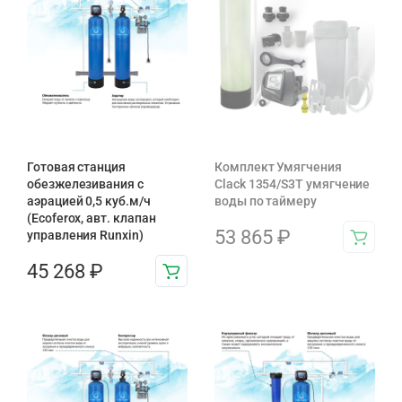
Готовая станция
Комплект Умягчения
обезжелезивания c
Clack 1354/S3T умягчение
аэрацией 0,5 куб.м/ч
воды по таймеру
(Ecoferox, авт. клапан
53 865
₽
управления Runxin)
45 268
₽