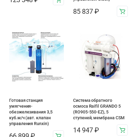
85 837
₽
Готовая станция
Система обратного
умягчения-
осмоса Raifil GRANDO 5
обезжелезивания 3,5
(RO905-550-EZ), 5
куб.м/ч (авт. клапан
ступеней, мембрана CSM
управления Runxin)
14 947
₽
66 899
₽