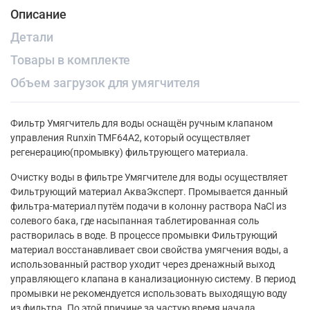
Описание
Детали
Товары в комплекте
Объем загрузок для умягчителя
Фильтр Умягчитель для воды оснащён ручным клапаном
управления Runxin TMF64A2, который осуществляет
регенерацию(промывку) фильтрующего материала.
Очистку воды в фильтре Умягчителе для воды осуществляет
Фильтрующий материал
АкваЭксперт
. Промывается данный
фильтра-материал путём подачи в колонну раствора NaCl из
солевого бака, где насыпанная таблетированная соль
растворилась в воде. В процессе промывки Фильтрующий
материал восстанавливает свои свойства умягчения воды, а
использованный раствор уходит через дренажный выход
управляющего клапана в канализационную систему. В период
промывки не рекомендуется использовать выходящую воду
из фильтра. По этой причине за частую время начала