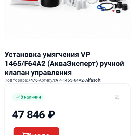
Установка умягчения VP
1465/F64A2 (АкваЭксперт) ручной
клапан управления
Код товара:
7476
Артикул:
VP-1465-64A2-Alfasoft
В наличии
47 846
₽
В корзину