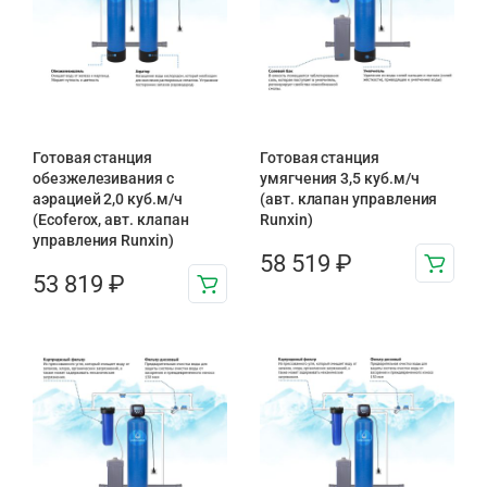
Готовая станция
Готовая станция
обезжелезивания c
умягчения 3,5 куб.м/ч
аэрацией 2,0 куб.м/ч
(авт. клапан управления
(Ecoferox, авт. клапан
Runxin)
управления Runxin)
58 519
₽
53 819
₽