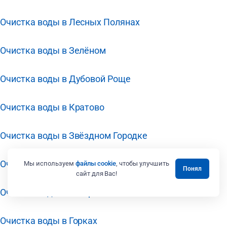
Очистка воды в Лесных Полянах
Очистка воды в Зелёном
Очистка воды в Дубовой Роще
Очистка воды в Кратово
Очистка воды в Звёздном Городке
Очистка воды в Заречье
Мы используем
файлы cookie
, чтобы улучшить
Понял
сайт для Вас!
Очистка воды в Загорянском
Очистка воды в Горках