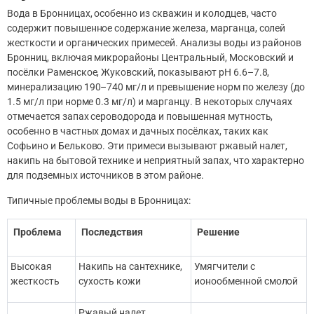
Вода в Бронницах, особенно из скважин и колодцев, часто
содержит повышенное содержание железа, марганца, солей
жесткости и органических примесей. Анализы воды из районов
Бронниц, включая микрорайоны Центральный, Московский и
посёлки Раменское, Жуковский, показывают pH 6.6–7.8,
минерализацию 190–740 мг/л и превышение норм по железу (до
1.5 мг/л при норме 0.3 мг/л) и марганцу. В некоторых случаях
отмечается запах сероводорода и повышенная мутность,
особенно в частных домах и дачных посёлках, таких как
Софьино и Бельково. Эти примеси вызывают ржавый налет,
накипь на бытовой технике и неприятный запах, что характерно
для подземных источников в этом районе.
Типичные проблемы воды в Бронницах:
Проблема
Последствия
Решение
Высокая
Накипь на сантехнике,
Умягчители с
жесткость
сухость кожи
ионообменной смолой
Ржавый налет,