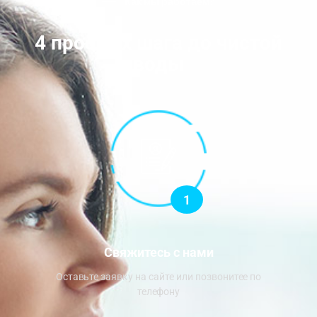
Как мы работаем?
4 простых шага до чистой
воды
1
Свяжитесь с нами
Оставьте заявку на сайте или позвонитее по
телефону