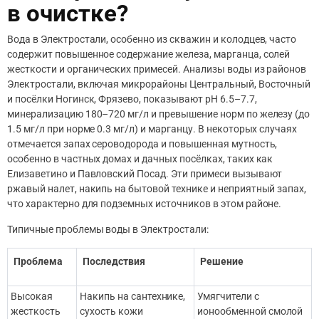
в очистке?
Вода в Электростали, особенно из скважин и колодцев, часто
содержит повышенное содержание железа, марганца, солей
жесткости и органических примесей. Анализы воды из районов
Электростали, включая микрорайоны Центральный, Восточный
и посёлки Ногинск, Фрязево, показывают pH 6.5–7.7,
минерализацию 180–720 мг/л и превышение норм по железу (до
1.5 мг/л при норме 0.3 мг/л) и марганцу. В некоторых случаях
отмечается запах сероводорода и повышенная мутность,
особенно в частных домах и дачных посёлках, таких как
Елизаветино и Павловский Посад. Эти примеси вызывают
ржавый налет, накипь на бытовой технике и неприятный запах,
что характерно для подземных источников в этом районе.
Типичные проблемы воды в Электростали:
Проблема
Последствия
Решение
Высокая
Накипь на сантехнике,
Умягчители с
жесткость
сухость кожи
ионообменной смолой