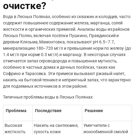
очистке?
Вода в Лесных Полянах, особенно из скважин и колодцев, часто
содержит повышенное содержание железа, марганца, солей
жесткости и органических примесей. Анализы воды из районов
Лесных Полян, включая посёлки Пушкино, Правдинский и
деревни Клязьма, Мамонтовка, показывают pH 6.5–7.7,
минерализацию 180–720 мг/л и превышение норм по железу (до
1.4 мг/л при норме 0.3 мг/л) и марганцу. В некоторых случаях
отмечается запах сероводорода и повышенная мутность,
особенно в частных домах и дачных посёлках, таких как
Софрино и Тарасовка. Эти примеси вызывают ржавый налет,
накипь на бытовой технике и неприятный запах, что характерно
для подземных источников в этом районе.
Типичные проблемы воды в Лесных Полянах:
Проблема
Последствия
Решение
Высокая
Накипь на сантехнике,
Умягчители с
жесткость
сухость кожи
ионообменной смолой