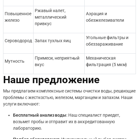
Ржавый налет,
Повышенное
Аэрация и
металлический
железо
обезжелезиватели
привкус
Угольные фильтры и
Сероводород
Запах тухлых яиц
обеззараживание
Примеси, неприятный
Механическая
Мутность
вкус
фильтрация (5 мкм)
Наше предложение
Мы предлагаем комплексные системы очистки воды, решающие
проблемы с жесткостью, железом, марганцем и запахом. Наши
услуги включают:
Бесплатный анализ воды
: Наш специалист приедет,
возьмет пробы и отправит их в аккредитованную
лабораторию.