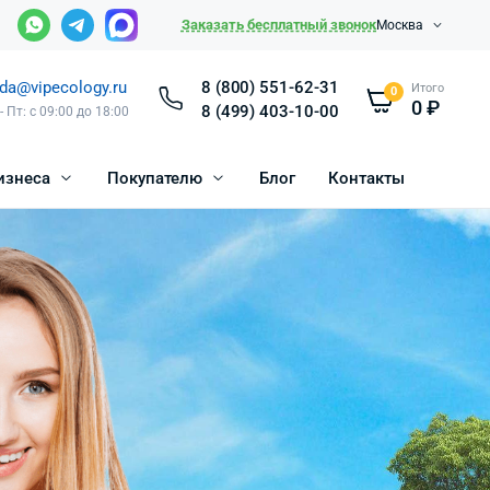
Заказать бесплатный звонок
Москва
da@vipecology.ru
8 (800) 551-62-31
Итого
0
0
₽
8 (499) 403-10-00
- Пт: с 09:00 до 18:00
изнеса
Покупателю
Блог
Контакты