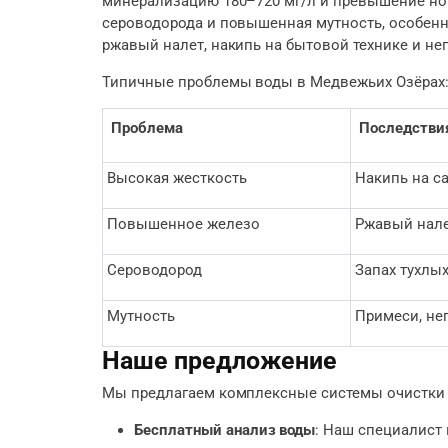
минерализацию 180–720 мг/л и превышение норм 
сероводорода и повышенная мутность, особенн
ржавый налет, накипь на бытовой технике и не
Типичные проблемы воды в Медвежьих Озёрах
Проблема
Последстви
Высокая жесткость
Накипь на са
Повышенное железо
Ржавый нале
Сероводород
Запах тухлых
Мутность
Примеси, не
Наше предложение
Мы предлагаем комплексные системы очистки 
Бесплатный анализ воды
: Наш специалист 