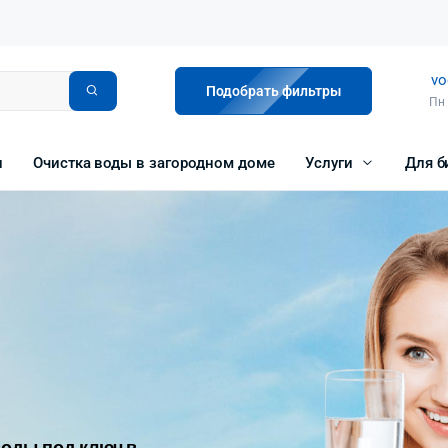
vo
Подобрать фильтры
Пн 
и
Очистка воды в загородном доме
Услуги
Для б
оды под ключ в