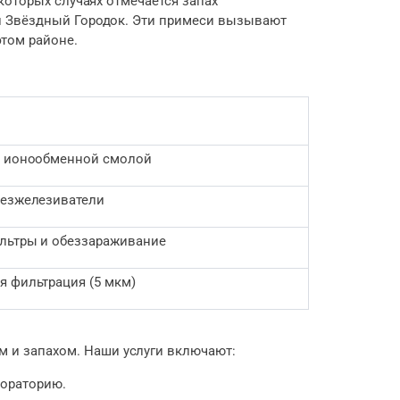
которых случаях отмечается запах
 и Звёздный Городок. Эти примеси вызывают
этом районе.
с ионообменной смолой
безжелезиватели
льтры и обеззараживание
я фильтрация (5 мкм)
 и запахом. Наши услуги включают:
бораторию.