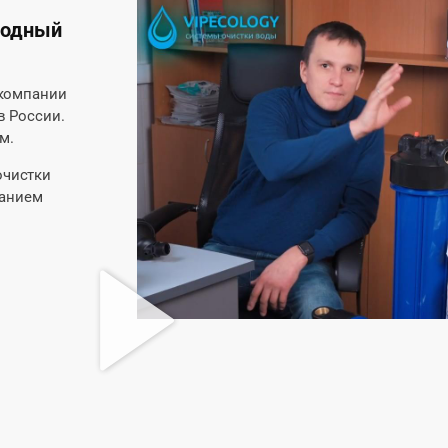
родный
 компании
в России.
м.
очистки
жанием