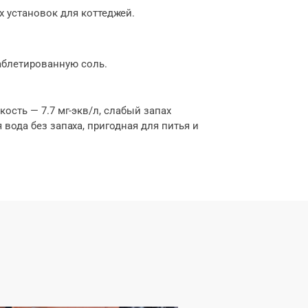
 установок для коттеджей.
аблетированную соль.
ость — 7.7 мг-экв/л, слабый запах
вода без запаха, пригодная для питья и