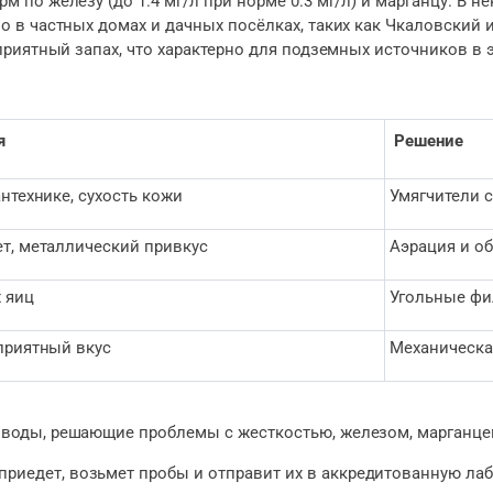
по железу (до 1.4 мг/л при норме 0.3 мг/л) и марганцу. В не
о в частных домах и дачных посёлках, таких как Чкаловский
приятный запах, что характерно для подземных источников в 
:
я
Решение
нтехнике, сухость кожи
Умягчители 
т, металлический привкус
Аэрация и о
 яиц
Угольные фи
приятный вкус
Механическа
воды, решающие проблемы с жесткостью, железом, марганцем
приедет, возьмет пробы и отправит их в аккредитованную ла