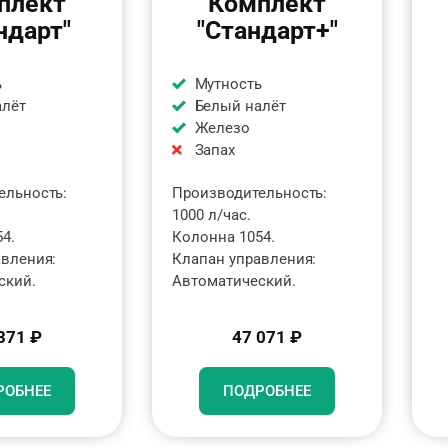
плект
Комплект
ндарт"
"Стандарт+"
ь
Мутность
алёт
Белый налёт
Железо
Запах
ельность:
Производительность:
1000 л/час.
4.
Колонна 1054.
авления:
Клапан управления:
ский.
Автоматический.
371 ₽
47 071 ₽
РОБНЕЕ
ПОДРОБНЕЕ