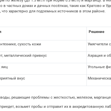
по железу (до 1.5 мг/л при норме 0.3 мг/л) и марганцу. В не
 в частных домах и дачных посёлках, таких как Кратово и У
, что характерно для подземных источников в этом районе.
я
Решение
нтехнике, сухость кожи
Умягчители 
т, металлический привкус
Аэрация и о
 яиц
Угольные фи
приятный вкус
Механическа
воды, решающие проблемы с жесткостью, железом, марганцем
приедет, возьмет пробы и отправит их в аккредитованную ла