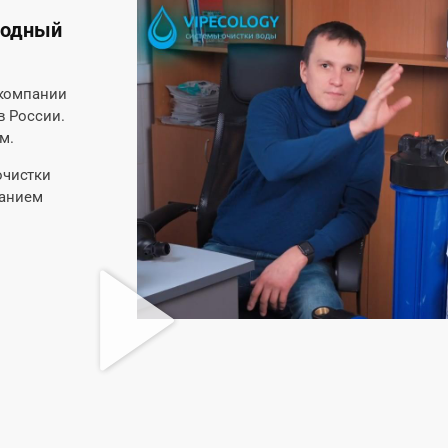
родный
 компании
в России.
м.
очистки
жанием