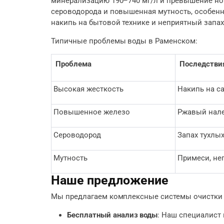
минерализацию 190–740 мг/л и превышение норм 
сероводорода и повышенная мутность, особенно
накипь на бытовой технике и неприятный запах
Типичные проблемы воды в Раменском:
Проблема
Последстви
Высокая жесткость
Накипь на са
Повышенное железо
Ржавый нале
Сероводород
Запах тухлых
Мутность
Примеси, не
Наше предложение
Мы предлагаем комплексные системы очистки 
Бесплатный анализ воды
: Наш специалист 