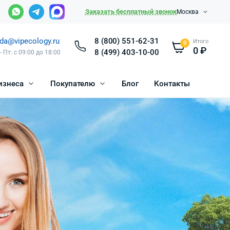
Заказать бесплатный звонок
Москва
da@vipecology.ru
8 (800) 551-62-31
Итого
0
0
₽
8 (499) 403-10-00
- Пт: с 09:00 до 18:00
изнеса
Покупателю
Блог
Контакты