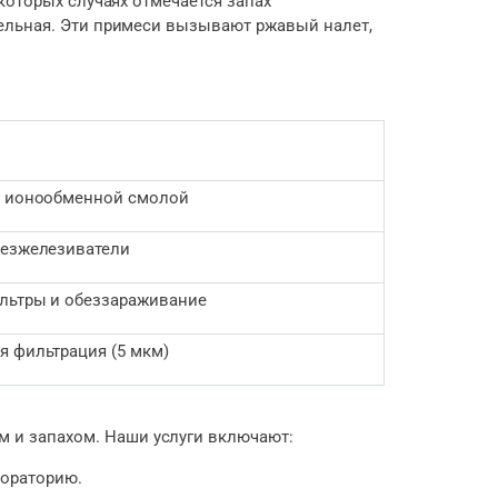
которых случаях отмечается запах
дельная. Эти примеси вызывают ржавый налет,
с ионообменной смолой
безжелезиватели
льтры и обеззараживание
я фильтрация (5 мкм)
 и запахом. Наши услуги включают:
бораторию.