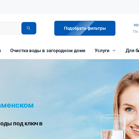
vo
Подобрать фильтры
Пн 
и
Очистка воды в загородном доме
Услуги
Для б
аменском
оды под ключ в