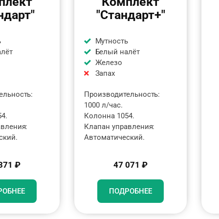
плект
Комплект
ндарт"
"Стандарт+"
ь
Мутность
алёт
Белый налёт
Железо
Запах
ельность:
Производительность:
1000 л/час.
4.
Колонна 1054.
авления:
Клапан управления:
ский.
Автоматический.
371 ₽
47 071 ₽
РОБНЕЕ
ПОДРОБНЕЕ