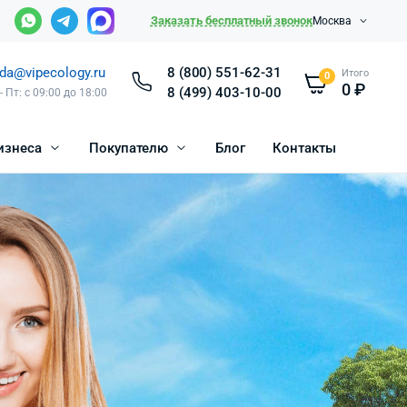
Заказать бесплатный звонок
Москва
da@vipecology.ru
8 (800) 551-62-31
Итого
0
0
₽
8 (499) 403-10-00
- Пт: с 09:00 до 18:00
изнеса
Покупателю
Блог
Контакты