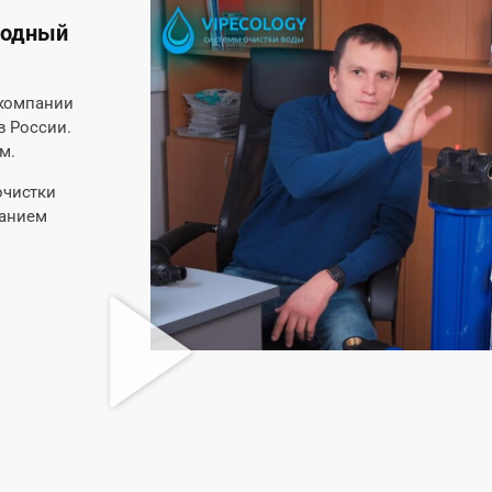
родный
 компании
в России.
м.
очистки
жанием