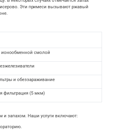
цу. В некоторых случаях отмечается запах
 Бисерово. Эти примеси вызывают ржавый
оне.
с ионообменной смолой
безжелезиватели
льтры и обеззараживание
я фильтрация (5 мкм)
 и запахом. Наши услуги включают:
бораторию.