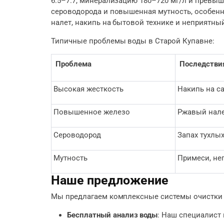
6.5–7.7, минерализацию 180–720 мг/л и превыше
сероводорода и повышенная мутность, особенн
налет, накипь на бытовой технике и неприятный
Типичные проблемы воды в Старой Купавне:
Проблема
Последстви
Высокая жесткость
Накипь на са
Повышенное железо
Ржавый нале
Сероводород
Запах тухлых
Мутность
Примеси, не
Наше предложение
Мы предлагаем комплексные системы очистки 
Бесплатный анализ воды
: Наш специалист 