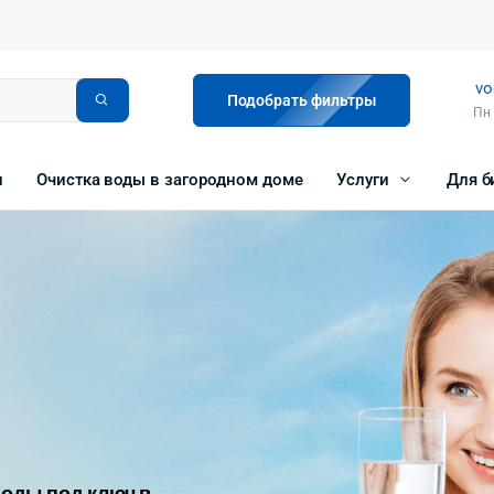
vo
Подобрать фильтры
Пн 
и
Очистка воды в загородном доме
Услуги
Для б
оды под ключ в