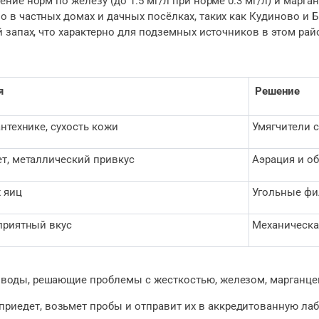
ние норм по железу (до 1.5 мг/л при норме 0.3 мг/л) и марган
о в частных домах и дачных посёлках, таких как Кудиново и
 запах, что характерно для подземных источников в этом рай
я
Решение
нтехнике, сухость кожи
Умягчители 
т, металлический привкус
Аэрация и о
 яиц
Угольные фи
приятный вкус
Механическа
воды, решающие проблемы с жесткостью, железом, марганцем
приедет, возьмет пробы и отправит их в аккредитованную ла