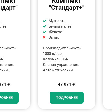
плект
Комплект
ндарт"
"Стандарт+"
ь
Мутность
алёт
Белый налёт
Железо
Запах
ельность:
Производительность:
1000 л/час.
4.
Колонна 1054.
авления:
Клапан управления:
ский.
Автоматический.
371 ₽
47 071 ₽
РОБНЕЕ
ПОДРОБНЕЕ