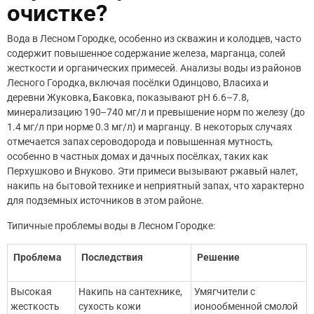
очистке?
Вода в Лесном Городке, особенно из скважин и колодцев, часто
содержит повышенное содержание железа, марганца, солей
жесткости и органических примесей. Анализы воды из районов
Лесного Городка, включая посёлки Одинцово, Власиха и
деревни Жуковка, Баковка, показывают pH 6.6–7.8,
минерализацию 190–740 мг/л и превышение норм по железу (до
1.4 мг/л при норме 0.3 мг/л) и марганцу. В некоторых случаях
отмечается запах сероводорода и повышенная мутность,
особенно в частных домах и дачных посёлках, таких как
Перхушково и Внуково. Эти примеси вызывают ржавый налет,
накипь на бытовой технике и неприятный запах, что характерно
для подземных источников в этом районе.
Типичные проблемы воды в Лесном Городке:
Проблема
Последствия
Решение
Высокая
Накипь на сантехнике,
Умягчители с
жесткость
сухость кожи
ионообменной смолой