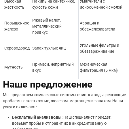
Высокая
Накипь на сантехнике,
Умягчители с
жесткость
сухость кожи
ионообменной смолой
Ржавый налет,
Повышенное
Аэрация и
металлический
железо
обезжелезиватели
привкус
Угольные фильтры и
Сероводород
Запах тухлых яиц
обеззараживание
Примеси, неприятный
Механическая
Мутность
вкус
фильтрация (5 мкм)
Наше предложение
Мы предлагаем комплексные системы очистки воды, решающие
проблемы с жесткостью, железом, марганцем и запахом. Наши
услуги включают:
Бесплатный анализ воды
: Наш специалист приедет,
возьмет пробы и отправит их в аккредитованную