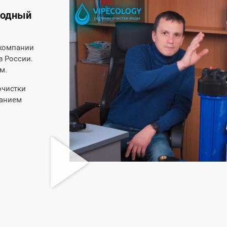
родный
 компании
в России.
м.
очистки
жанием