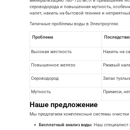
минерализацию 180–720 мг/л и превышение норм 
сероводорода и повышенная мутность, особенн
налет, накипь на бытовой технике и неприятный
Типичные проблемы воды в Электроуглях:
Проблема
Последстви
Высокая жесткость
Накипь на са
Повышенное железо
Ржавый нале
Сероводород
Запах тухлых
Мутность
Примеси, не
Наше предложение
Мы предлагаем комплексные системы очистки 
Бесплатный анализ воды
: Наш специалист 