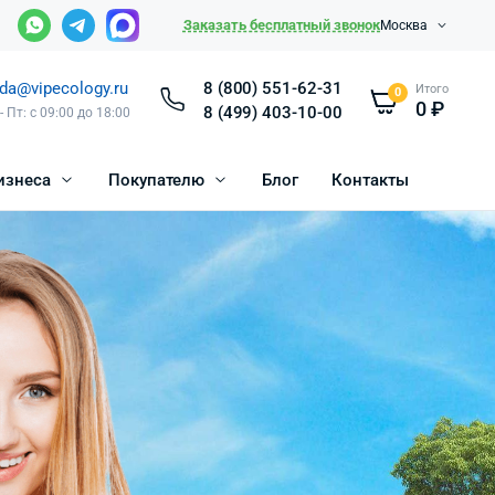
Заказать бесплатный звонок
Москва
da@vipecology.ru
8 (800) 551-62-31
Итого
0
0
₽
8 (499) 403-10-00
- Пт: с 09:00 до 18:00
изнеса
Покупателю
Блог
Контакты