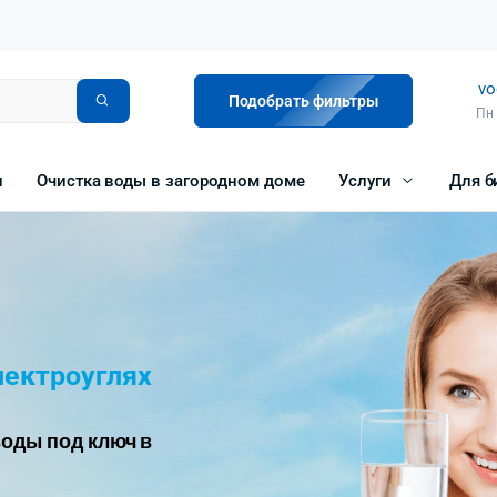
vo
Подобрать фильтры
Пн 
и
Очистка воды в загородном доме
Услуги
Для б
лектроуглях
оды под ключ в