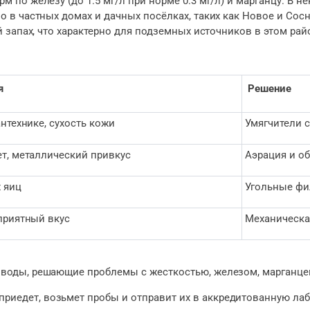
по железу (до 1.5 мг/л при норме 0.3 мг/л) и марганцу. В не
о в частных домах и дачных посёлках, таких как Новое и С
 запах, что характерно для подземных источников в этом рай
я
Решение
нтехнике, сухость кожи
Умягчители 
т, металлический привкус
Аэрация и о
 яиц
Угольные фи
приятный вкус
Механическа
воды, решающие проблемы с жесткостью, железом, марганцем
приедет, возьмет пробы и отправит их в аккредитованную ла