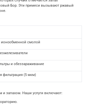
которых случаях отмечается запах
основый Бор. Эти примеси вызывают ржавый
оне.
с ионообменной смолой
безжелезиватели
льтры и обеззараживание
я фильтрация (5 мкм)
 и запахом. Наши услуги включают:
бораторию.