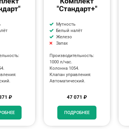
плект
Комплект
ндарт"
"Стандарт+"
ь
Мутность
алёт
Белый налёт
Железо
Запах
ельность:
Производительность:
1000 л/час.
4.
Колонна 1054.
авления:
Клапан управления:
ский.
Автоматический.
371 ₽
47 071 ₽
РОБНЕЕ
ПОДРОБНЕЕ