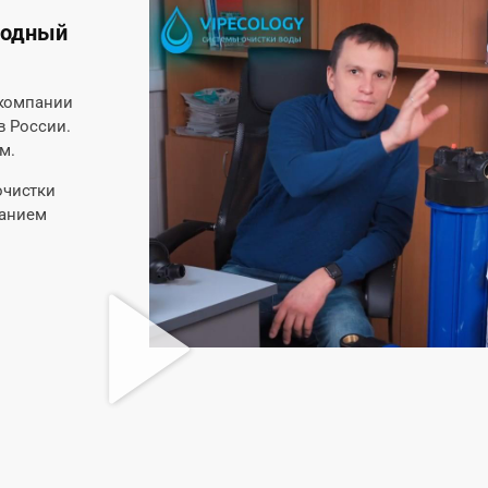
родный
 компании
в России.
м.
очистки
жанием