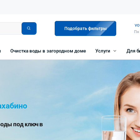
vo
Подобрать фильтры
Пн 
и
Очистка воды в загородном доме
Услуги
Для б
ахабино
оды под ключ в