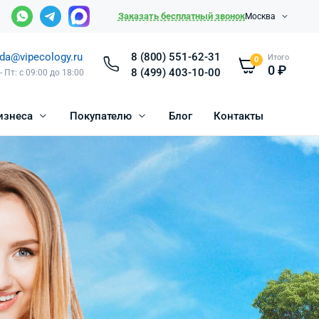
Заказать бесплатный звонок
Москва
da@vipecology.ru
8 (800) 551-62-31
Итого
0
0
₽
8 (499) 403-10-00
- Пт: с 09:00 до 18:00
изнеса
Покупателю
Блог
Контакты