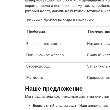
минерализацию 190–730 мг/л и превышение норм 
сероводорода и повышенная мутность, особенн
ржавый налет, накипь на бытовой технике и не
Типичные проблемы воды в Нахабино:
Проблема
Последстви
Высокая жесткость
Накипь на са
Повышенное железо
Ржавый нале
Сероводород
Запах тухлых
Мутность
Примеси, не
Наше предложение
Мы предлагаем комплексные системы очистки 
Бесплатный анализ воды
: Наш специалист 