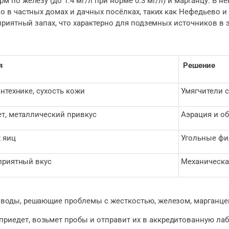
по железу (до 1.4 мг/л при норме 0.3 мг/л) и марганцу. В не
о в частных домах и дачных посёлках, таких как Нефедьево 
приятный запах, что характерно для подземных источников в 
я
Решение
нтехнике, сухость кожи
Умягчители 
т, металлический привкус
Аэрация и о
 яиц
Угольные фи
приятный вкус
Механическа
воды, решающие проблемы с жесткостью, железом, марганцем
приедет, возьмет пробы и отправит их в аккредитованную ла