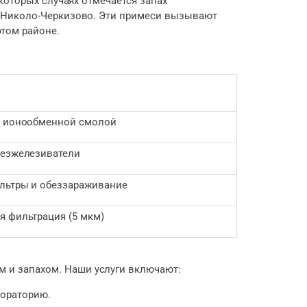
которых случаях отмечается запах
и Николо-Черкизово. Эти примеси вызывают
этом районе.
с ионообменной смолой
безжелезиватели
льтры и обеззараживание
я фильтрация (5 мкм)
 и запахом. Наши услуги включают:
бораторию.