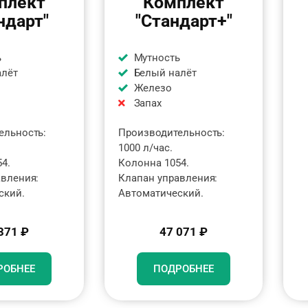
плект
Комплект
ндарт"
"Стандарт+"
ь
Мутность
алёт
Белый налёт
Железо
Запах
ельность:
Производительность:
1000 л/час.
4.
Колонна 1054.
авления:
Клапан управления:
ский.
Автоматический.
371 ₽
47 071 ₽
РОБНЕЕ
ПОДРОБНЕЕ