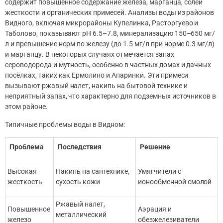
содержит повышенное содержание железа, марганца, солей
жесткости и органических примесей. Анализы воды из районов
Видного, включая микрорайоны Купелинка, Расторгуево и
Таболово, показывают pH 6.5–7.8, минерализацию 150–650 мг/
л и превышение норм по железу (до 1.5 мг/л при норме 0.3 мг/л)
и марганцу. В некоторых случаях отмечается запах
сероводорода и мутность, особенно в частных домах и дачных
посёлках, таких как Ермолино и Апаринки. Эти примеси
вызывают ржавый налет, накипь на бытовой технике и
неприятный запах, что характерно для подземных источников в
этом районе.
Типичные проблемы воды в Видном:
Проблема
Последствия
Решение
Высокая
Накипь на сантехнике,
Умягчители с
жесткость
сухость кожи
ионообменной смолой
Ржавый налет,
Повышенное
Аэрация и
металлический
железо
обезжелезиватели